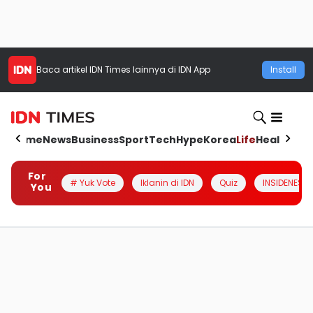
Baca artikel
IDN Times
lainnya di IDN App
Install
Home
News
Business
Sport
Tech
Hype
Korea
Life
Health
Aut
For
# Yuk Vote
Iklanin di IDN
Quiz
INSIDENESIA
You