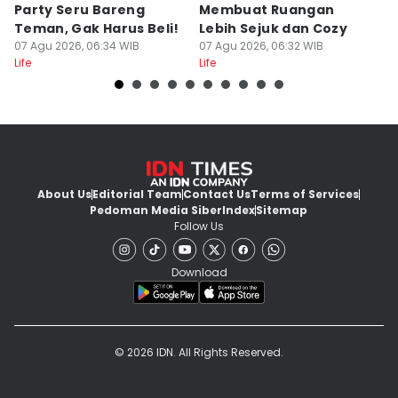
Party Seru Bareng
Membuat Ruangan
B
Teman, Gak Harus Beli!
Lebih Sejuk dan Cozy
M
07 Agu 2026, 06:34 WIB
07 Agu 2026, 06:32 WIB
07
Life
Life
Lif
About Us
Editorial Team
Contact Us
Terms of Services
Pedoman Media Siber
Index
Sitemap
Follow Us
Download
© 2026 IDN. All Rights Reserved.