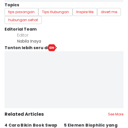
Topics
tips pasangan
Tips Hubungan
Inspire Me
divert me
hubungan sehat
Editorial Team
Editor
Nabila Inaya
Tonton lebih seru di
Related Articles
See More
4 Cara Bikin Book Swap
5 Elemen Biophilic yang
5