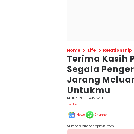
Home
Life
Relationship
Terima Kasih
Segala Penger
Jarang Melua
Untukmu
14 Jun 2015, 14:12 WIB
Tania
News
Channel
Sumber Gambar: eph219.com