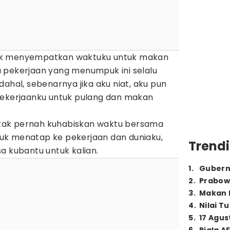
ak menyempatkan waktuku untuk makan
 pekerjaan yang menumpuk ini selalu
dahal, sebenarnya jika aku niat, aku pun
pekerjaanku untuk pulang dan makan
, tak pernah kuhabiskan waktu bersama
untuk menatap ke pekerjaan dan duniaku,
Trendi
a kubantu untuk kalian.
1
.
Gubern
2
.
Prabow
3
.
Makan B
4
.
Nilai T
5
.
17 Agus