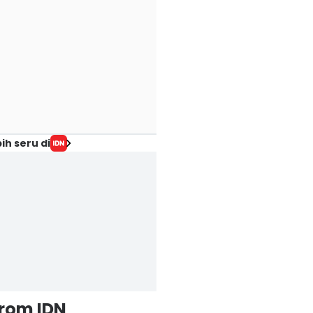
ih seru di
from IDN