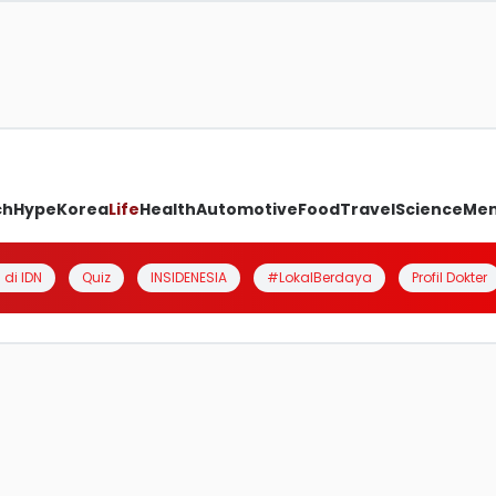
ch
Hype
Korea
Life
Health
Automotive
Food
Travel
Science
Me
 di IDN
Quiz
INSIDENESIA
#LokalBerdaya
Profil Dokter