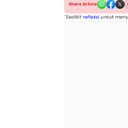
Share Article
"Sedikit
refleksi
untuk menya