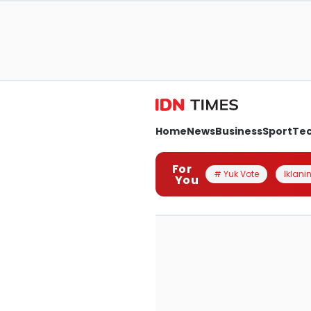
Home
News
Business
Sport
Te
For
# Yuk Vote
Iklanin
You