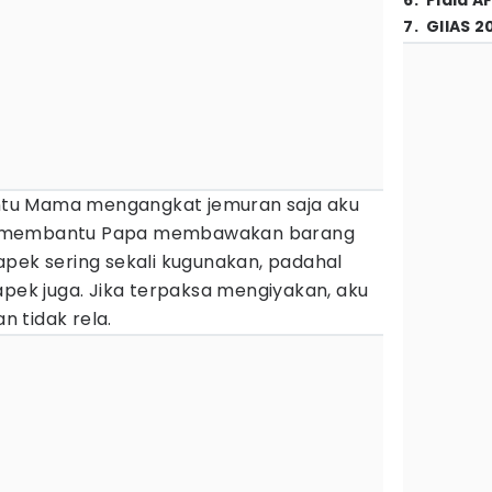
6
.
Piala A
7
.
GIIAS 2
tu Mama mengangkat jemuran saja aku
k membantu Papa membawakan barang
apek sering sekali kugunakan, padahal
apek juga. Jika terpaksa mengiyakan, aku
 tidak rela.