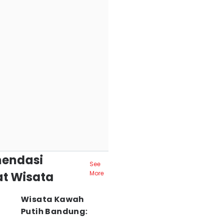
endasi
See
t Wisata
More
Wisata Kawah
Putih Bandung: