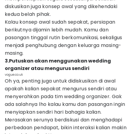
diskusikan juga konsep awal yang dikehendaki
kedua belah pihak.
Kalau konsep awal sudah sepakat, persiapan
berikutnya dijamin lebih mudah. Kamu dan
pasangan tinggal rutin berkomunikasi, sekaligus
menjadi penghubung dengan keluarga masing-
masing.
3.Putuskan akan menggunakan wedding
organizer atau mengurus sendiri
vogue.co.uk
Oh ya, penting juga untuk didiskusikan di awal
apakah kalian sepakat mengurus sendiri atau
menyerahkan pada tim wedding organizer. Gak
ada salahnya lho kalau kamu dan pasangan ingin
menyiapkan sendiri hari bahagia kalian.
Merasakan serunya berdiskusi dan menghadapi
perbedaan pendapat, bikin interaksi kalian makin