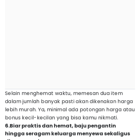
Selain menghemat waktu, memesan dua item
dalam jumlah banyak pasti akan dikenakan harga
lebih murah. Ya, minimal ada potongan harga atau
bonus kecil-kecilan yang bisa kamu nikmati.
6.Biar praktis dan hemat, baju pengantin
hingga seragam keluarga menyewa sekaligus