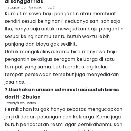
di sanggar rias
instagram.com/anisarahma_12
Kamu tim sewa baju pengantin atau membuat
sendiri sesuai keinginan? Keduanya sah-sah saja
lho, hanya saja untuk mewujudkan baju pengantin
sesuai keinginanmu tentu butuh waktu lebih
panjang dan biaya gak sedikit.
Untuk mengakalinya, kamu bisa menyewa baju
pengantin sekaligus seragam keluarga di satu
tempat yang sama. Lebih praktis lagi kalau
tempat persewaan tersebut juga menyediakan
jasa rias.
7.Usahakan urusan administrasi sudah beres
dari H-2 bulan
Pixabay/Free Photos
Pernikahan itu gak hanya sebatas mengucapkan
janji di depan pasangan dan keluarga. Kamu juga
butuh pencatatan resmi agar pernikahanmu sah