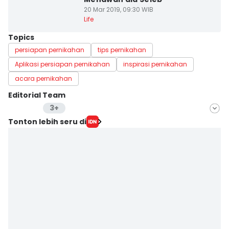
20 Mar 2019, 09:30 WIB
Life
Topics
persiapan pernikahan
tips pernikahan
Aplikasi persiapan pernikahan
inspirasi pernikahan
acara pernikahan
Editorial Team
3+
Editor
Tonton lebih seru di
Pinka Wima Wima
Editor
Wendy Novianto
Editor
Dian Septi Arthasalina
Editor
Septi Riyani Maulida