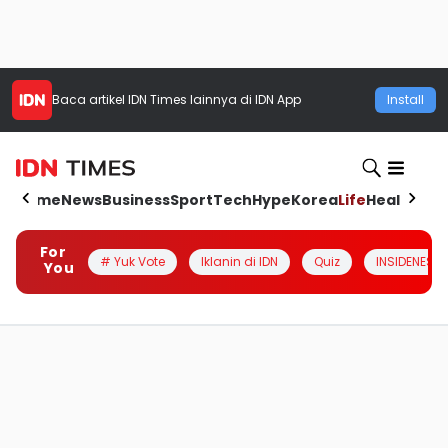
Baca artikel
IDN Times
lainnya di IDN App
Install
Home
News
Business
Sport
Tech
Hype
Korea
Life
Health
Aut
For
# Yuk Vote
Iklanin di IDN
Quiz
INSIDENESIA
You