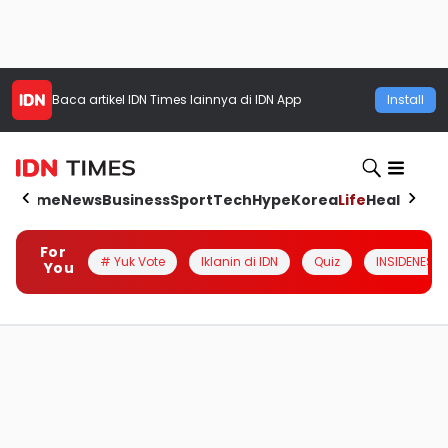
Baca artikel
IDN Times
lainnya di IDN App
Install
Home
News
Business
Sport
Tech
Hype
Korea
Life
Health
Aut
For
# Yuk Vote
Iklanin di IDN
Quiz
INSIDENESIA
You