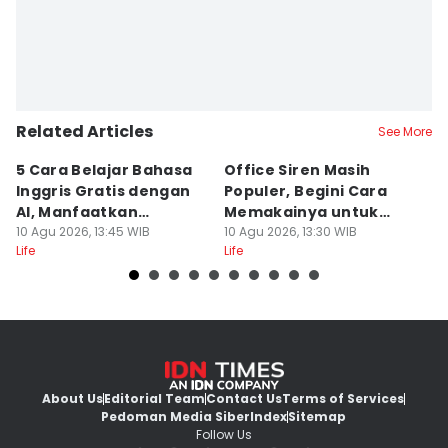
Related Articles
See More
5 Cara Belajar Bahasa
Office Siren Masih
6
Inggris Gratis dengan
Populer, Begini Cara
M
AI, Manfaatkan
Memakainya untuk
E
Teknologi!
10 Agu 2026, 13:45 WIB
Sehari-hari
10 Agu 2026, 13:30 WIB
K
10
Life
Life
Lif
About Us
Editorial Team
Contact Us
Terms of Services
Pedoman Media Siber
Index
Sitemap
Follow Us