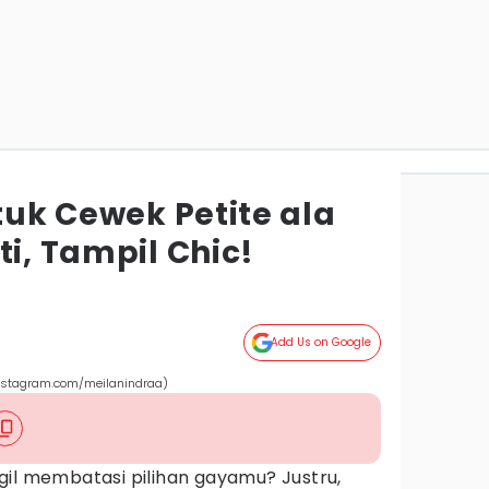
ntuk Cewek Petite ala
ti, Tampil Chic!
Add Us on Google
(instagram.com/meilanindraa)
gil membatasi pilihan gayamu? Justru,