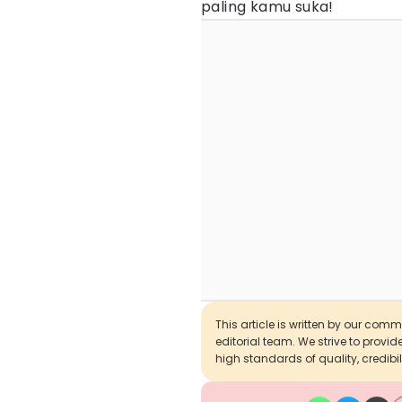
paling kamu suka!
This article is written by our com
editorial team. We strive to provi
high standards of quality, credibil