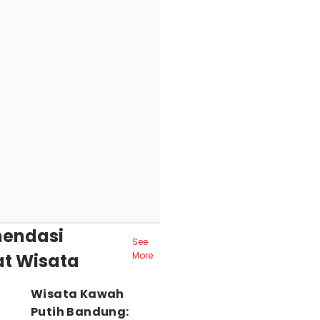
endasi
See
t Wisata
More
Wisata Kawah
Putih Bandung: