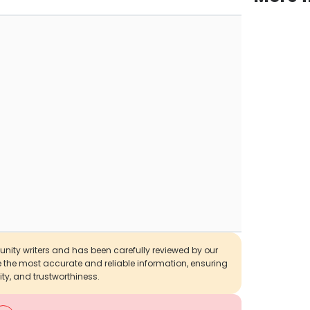
munity writers and has been carefully reviewed by our
de the most accurate and reliable information, ensuring
ity, and trustworthiness.