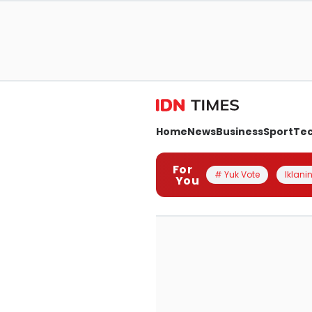
Home
News
Business
Sport
Te
For
# Yuk Vote
Iklanin
You