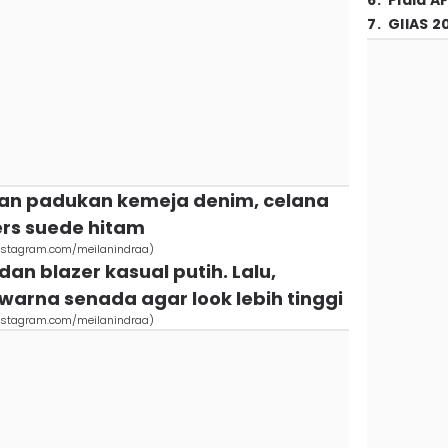
6
.
Piala A
7
.
GIIAS 2
ilan padukan kemeja denim, celana
ers suede hitam
(instagram.com/meilanindraa)
dan blazer kasual putih. Lalu,
warna senada agar look lebih tinggi
(instagram.com/meilanindraa)