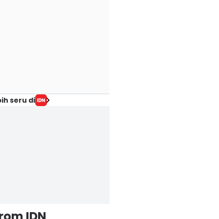
ih seru di
from IDN