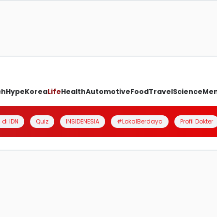
ch
Hype
Korea
Life
Health
Automotive
Food
Travel
Science
Me
 di IDN
Quiz
INSIDENESIA
#LokalBerdaya
Profil Dokter