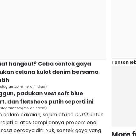
Tonton leb
saat hangout? Coba sontek gaya
kan celana kulot denim bersama
utih
(instagram.com/meilanindraa)
ggun, padukan vest soft blue
t, dan flatshoes putih seperti ini
(instagram.com/meilanindraa)
m dalam pakaian, sejumlah ide
outfit
untuk
rajati di atas tampilannya proporsional
sa percaya diri. Yuk, sontek gaya yang
More 