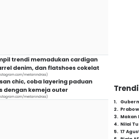
ampil trendi memadukan cardigan
barrel denim, dan flatshoes cokelat
(instagram.com/meilanindraa)
esan chic, coba layering paduan
Trendi
s dengan kemeja outer
(instagram.com/meilanindraa)
1
.
Gubern
2
.
Prabow
3
.
Makan B
4
.
Nilai T
5
.
17 Agus