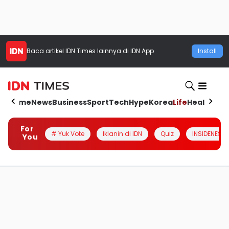
Baca artikel
IDN Times
lainnya di IDN App
Install
Home
News
Business
Sport
Tech
Hype
Korea
Life
Health
Aut
For
# Yuk Vote
Iklanin di IDN
Quiz
INSIDENESIA
You