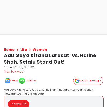
Home
Life
Women
Adu Gaya Kirana Larasati vs. Raline
Shah, Selalu Stand Out!
24 Sep 2025, 13:05 WIB
Nisa Zarawaki
News
Channel
Add Us on Google
Adu Gaya Kirana Larasati vs. Raline Shah (instagram.com/ralineshah |
instagram.com/kiranalarasati)
Intinya Sih