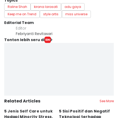
Topics
Raline Shah
kirana larasati
adu gaya
Keep me on Trend
style artis
miss universe
Editorial Team
Editor
Febriyanti Revitasari
Tonton lebih seru di
Related Articles
See More
5 Jenis Self Care untuk
5 Sisi Positif dan Negatif
7
Hadapi Minority Stress,
Teknologi terhadap
B