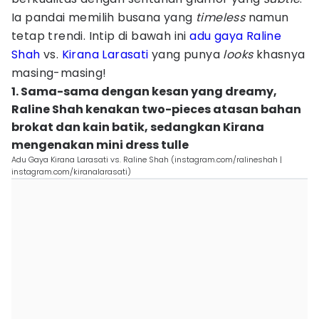
Ia pandai memilih busana yang
timeless
namun
tetap trendi. Intip di bawah ini
adu gaya
Raline
Shah
vs.
Kirana Larasati
yang punya
looks
khasnya
masing-masing!
1. Sama-sama dengan kesan yang dreamy,
Raline Shah kenakan two-pieces atasan bahan
brokat dan kain batik, sedangkan Kirana
mengenakan mini dress tulle
Adu Gaya Kirana Larasati vs. Raline Shah (instagram.com/ralineshah |
instagram.com/kiranalarasati)