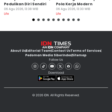
Pedulikan Diri Sendiri
Pola Kerja Modern
y
06 Agu 2026, 13:38 WIB
06 Agu 2026, 13:30 WIB
06
Life
Life
Lif
About Us
Editorial Team
Contact Us
Terms of Services
Pedoman Media Siber
Index
Sitemap
Follow Us
Download
© 2026 IDN. All Rights Reserved.