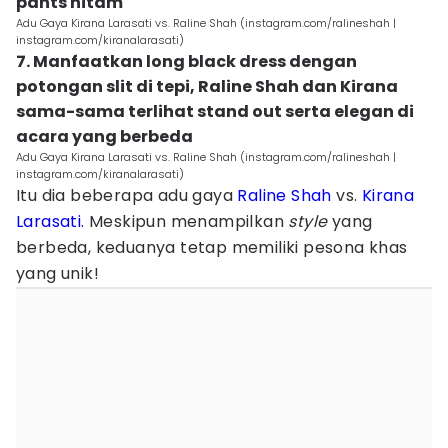
pants hitam
Adu Gaya Kirana Larasati vs. Raline Shah (instagram.com/ralineshah |
instagram.com/kiranalarasati)
7. Manfaatkan long black dress dengan
potongan slit di tepi, Raline Shah dan Kirana
sama-sama terlihat stand out serta elegan di
acara yang berbeda
Adu Gaya Kirana Larasati vs. Raline Shah (instagram.com/ralineshah |
instagram.com/kiranalarasati)
Itu dia beberapa adu gaya
Raline Shah
vs.
Kirana
Larasati.
Meskipun menampilkan
style
yang
berbeda, keduanya tetap memiliki pesona khas
yang unik!