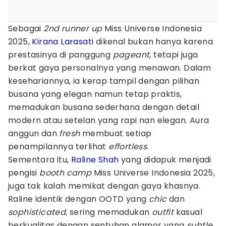
Sebagai
2nd runner up
Miss Universe Indonesia
2025,
Kirana Larasati
dikenal bukan hanya karena
prestasinya di panggung
pageant
, tetapi juga
berkat gaya personalnya yang menawan. Dalam
kesehariannya, ia kerap tampil dengan pilihan
busana yang elegan namun tetap praktis,
memadukan busana sederhana dengan detail
modern atau setelan yang rapi nan elegan. Aura
anggun dan
fresh
membuat setiap
penampilannya terlihat
effortless
.
Sementara itu,
Raline Shah
yang didapuk menjadi
pengisi
booth camp
Miss Universe Indonesia 2025,
juga tak kalah memikat dengan gaya khasnya.
Raline identik dengan OOTD yang
chic
dan
sophisticated
, sering memadukan
outfit
kasual
berkualitas dengan sentuhan glamor yang
subtle
.