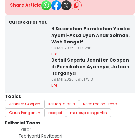
Share Article
Curated For You
9 Seserahan Pernikahan Yosika
Ayumi-Aksa Uyun Anak Soimah,
Wah Banget!
09 Mei 2026, 10:12 WIB
Life
Detail Sepatu Jennifer Coppen
di Pernikahan Ayahnya, Jutaan
Harganya!
09 Mei 2026, 09:01 WIB
Life
Topics
Jennifer Coppen
keluarga artis
Keep me on Trend
Gaun Pengantin
resepsi
makeup pengantin
Editorial Team
Editor
Febriyanti Revitasari