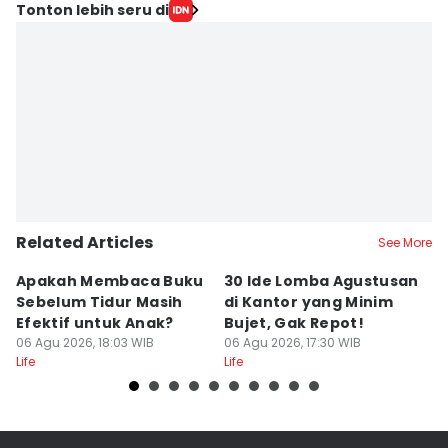
Tonton lebih seru di
Related Articles
See More
Apakah Membaca Buku
30 Ide Lomba Agustusan
G
Sebelum Tidur Masih
di Kantor yang Minim
Tu
Efektif untuk Anak?
Bujet, Gak Repot!
k
06 Agu 2026, 18:03 WIB
06 Agu 2026, 17:30 WIB
B
06
Life
Life
Lif