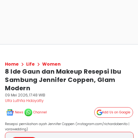
Home
Life
Women
8 Ide Gaun dan Makeup Resepsi Ibu
Sambung Jennifer Coppen, Glam
Modern
09 Mei 2026, 17:48 WIB
Ulfa Luthfia Hidayatty
News
Channel
Add Us on Google
Resepsi pernikahan ayah Jennifer Coppen (instagram.com/richardobenito |
varawedding)