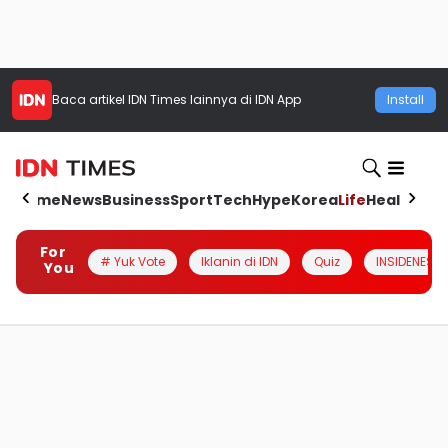
Baca artikel
IDN Times
lainnya di IDN App
Install
Home
News
Business
Sport
Tech
Hype
Korea
Life
Health
Aut
For
# Yuk Vote
Iklanin di IDN
Quiz
INSIDENESIA
You