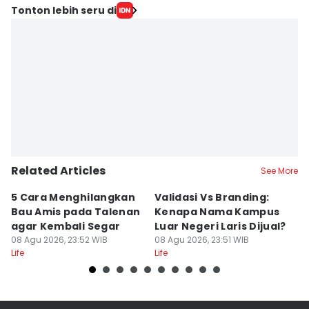
Tonton lebih seru di
Related Articles
See More
5 Cara Menghilangkan
Validasi Vs Branding:
6
Bau Amis pada Talenan
Kenapa Nama Kampus
F
agar Kembali Segar
Luar Negeri Laris Dijual?
T
08 Agu 2026, 23:52 WIB
08 Agu 2026, 23:51 WIB
M
08
Life
Life
Lif