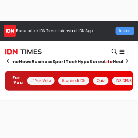
Baca artikel
IDN Times
lainnya di IDN App
Install
Home
News
Business
Sport
Tech
Hype
Korea
Life
Health
Aut
For
# Yuk Vote
Iklanin di IDN
Quiz
INSIDENESIA
You