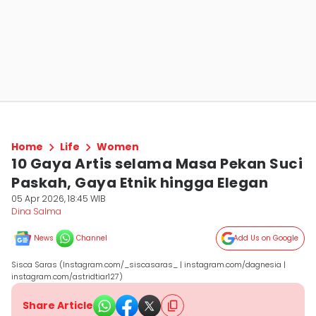
Home
Life
Women
10 Gaya Artis selama Masa Pekan Suci
Paskah, Gaya Etnik hingga Elegan
05 Apr 2026, 18:45 WIB
Dina Salma
News
Channel
Add Us on Google
Sisca Saras (Instagram.com/_siscasaras_ | instagram.com/dagnesia |
instagram.com/astridtiar127)
Share Article