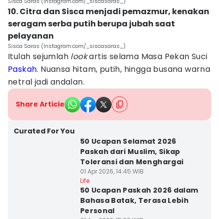
Sisca Saras (Instagram.com/_siscasaras_)
10. Citra dan Sisca menjadi pemazmur, kenakan
seragam serba putih berupa jubah saat
pelayanan
Sisca Saras (Instagram.com/_siscasaras_)
Itulah sejumlah
look
artis selama Masa Pekan Suci
Paskah
. Nuansa hitam, putih, hingga busana warna
netral jadi andalan.
Share Article
Curated For You
50 Ucapan Selamat 2026
Paskah dari Muslim, Sikap
Toleransi dan Menghargai
01 Apr 2026, 14:45 WIB
Life
50 Ucapan Paskah 2026 dalam
Bahasa Batak, Terasa Lebih
Personal