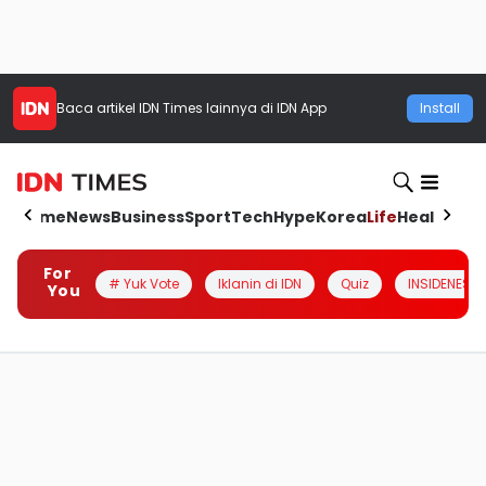
Baca artikel
IDN Times
lainnya di IDN App
Install
Home
News
Business
Sport
Tech
Hype
Korea
Life
Health
Aut
For
# Yuk Vote
Iklanin di IDN
Quiz
INSIDENESIA
You