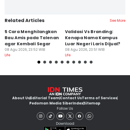
Related Articles
See More
5 Cara Menghilangkan
Validasi Vs Branding:
6
Bau Amis pada Talenan
Kenapa Nama Kampus
F
agar Kembali Segar
Luar Negeri Laris Dijual?
T
08 Agu 2026, 23:52 WIB
08 Agu 2026, 23:51 WIB
M
08
Life
Life
Lif
About Us
Editorial Team
Contact Us
Terms of Services
Pedoman Media Siber
Index
Sitemap
Follow Us
Download