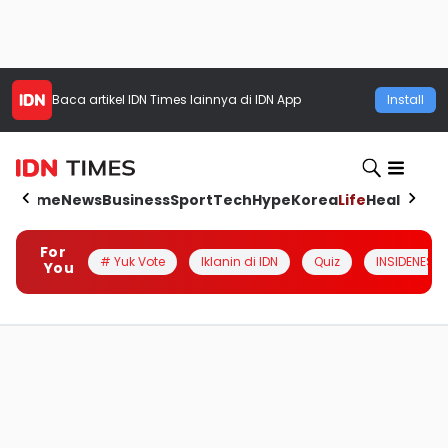
Baca artikel
IDN Times
lainnya di IDN App
Install
Home
News
Business
Sport
Tech
Hype
Korea
Life
Health
Aut
For
# Yuk Vote
Iklanin di IDN
Quiz
INSIDENESIA
You