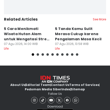
Related Articles
See More
5 Cara Menikmati
5 Tanda Kamu Sulit
5
Wisata Hutan Alam
Merasa Cukup karena
B
untuk Mengatasi Stres
Pengalaman Masa Kecil
K
Kerja
07 Agu 2026, 14:00 WIB
07 Agu 2026, 13:58 WIB
L
07
Life
Life
Lif
About Us
Editorial Team
Contact Us
Terms of Services
Pedoman Media Siber
Index
Sitemap
Follow Us
Download