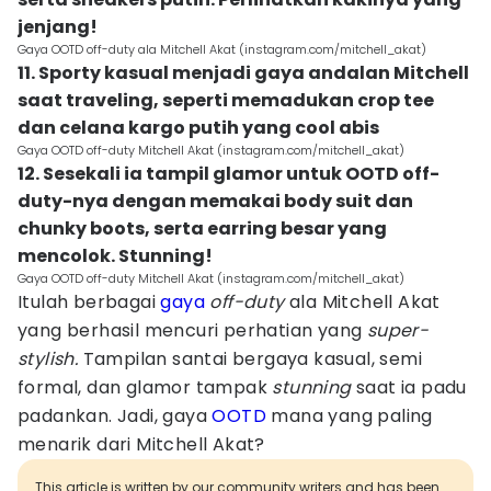
jenjang!
Gaya OOTD off-duty ala Mitchell Akat (instagram.com/mitchell_akat)
11. Sporty kasual menjadi gaya andalan Mitchell
saat traveling, seperti memadukan crop tee
dan celana kargo putih yang cool abis
Gaya OOTD off-duty Mitchell Akat (instagram.com/mitchell_akat)
12. Sesekali ia tampil glamor untuk OOTD off-
duty-nya dengan memakai body suit dan
chunky boots, serta earring besar yang
mencolok. Stunning!
Gaya OOTD off-duty Mitchell Akat (instagram.com/mitchell_akat)
Itulah berbagai
gaya
off-duty
ala Mitchell Akat
yang berhasil mencuri perhatian yang
super-
stylish.
Tampilan santai bergaya kasual, semi
formal, dan glamor tampak
stunning
saat ia padu
padankan. Jadi, gaya
OOTD
mana yang paling
menarik dari Mitchell Akat?
This article is written by our community writers and has been