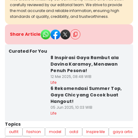
carefully reviewed by our editorial team. We strive to provide
the most accurate and reliable information, ensuring high
standards of quality, credibility, and trustworthiness.
Share Article
Curated For You
8 Inspirasi Gaya Rambut ala
Davina Karamoy, Menawan
Penuh Pesona!
12 Mei 2025, 08:48 WIB
Life
6 Rekomendasi Summer Top,
Gaya Chic yang Cocok buat
Hangout!
05 Jun 2025, 10:03 WIB
Life
Topics
outfit
fashion
model
ootd
Inspire Me
gaya artis