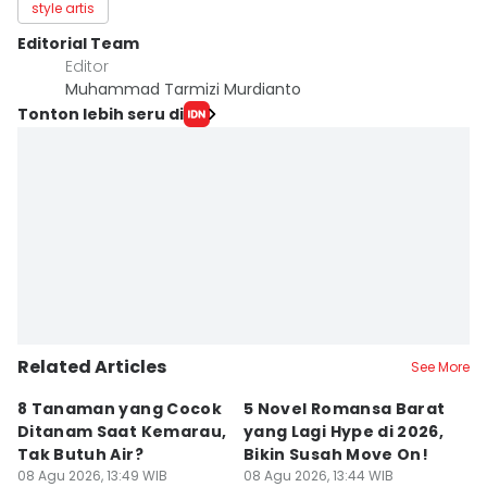
style artis
Editorial Team
Editor
Muhammad Tarmizi Murdianto
Tonton lebih seru di
Related Articles
See More
8 Tanaman yang Cocok
5 Novel Romansa Barat
5
Ditanam Saat Kemarau,
yang Lagi Hype di 2026,
y
Tak Butuh Air?
Bikin Susah Move On!
D
08 Agu 2026, 13:49 WIB
08 Agu 2026, 13:44 WIB
08