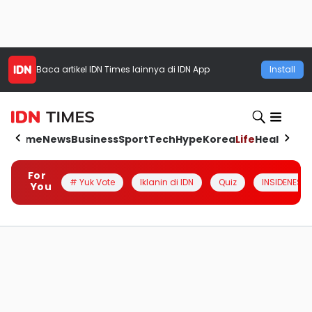
Baca artikel
IDN Times
lainnya di IDN App
Install
Home
News
Business
Sport
Tech
Hype
Korea
Life
Health
Aut
For
# Yuk Vote
Iklanin di IDN
Quiz
INSIDENESIA
You