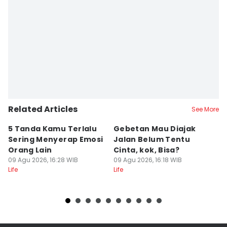
Related Articles
See More
5 Tanda Kamu Terlalu
Gebetan Mau Diajak
[
Sering Menyerap Emosi
Jalan Belum Tentu
W
Orang Lain
Cinta, kok, Bisa?
M
09 Agu 2026, 16:28 WIB
09 Agu 2026, 16:18 WIB
y
09
Life
Life
Lif
M