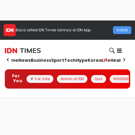
Baca artikel
IDN Times
lainnya di IDN App
Install
Home
News
Business
Sport
Tech
Hype
Korea
Life
Health
Aut
For
# Yuk Vote
Iklanin di IDN
Quiz
INSIDENESIA
You