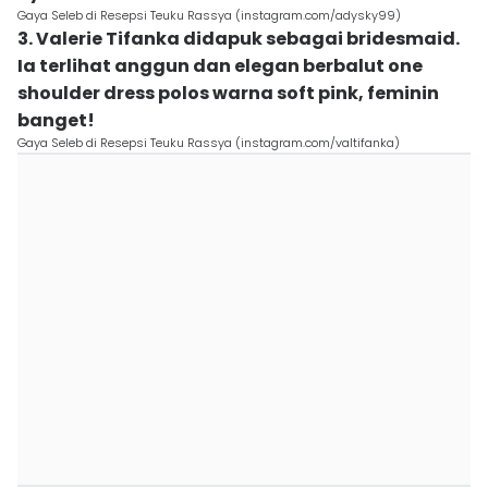
Gaya Seleb di Resepsi Teuku Rassya (instagram.com/adysky99)
3. Valerie Tifanka didapuk sebagai bridesmaid.
Ia terlihat anggun dan elegan berbalut one
shoulder dress polos warna soft pink, feminin
banget!
Gaya Seleb di Resepsi Teuku Rassya (instagram.com/valtifanka)