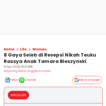
Home
Life
Women
8 Gaya Seleb di Resepsi Nikah Teuku
Rassya Anak Tamara Bleszynski
13 Apr 2026, 15:31 WIB
Adyaning Raras Anggita Kumara
News
Channel
Add Us on Google
Intinya Sih