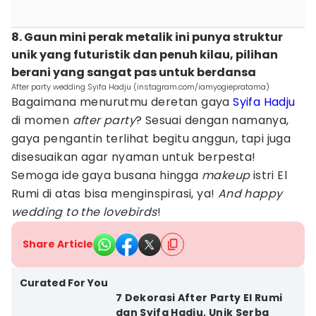
8. Gaun mini perak metalik ini punya struktur
unik yang futuristik dan penuh kilau, pilihan
berani yang sangat pas untuk berdansa
After party wedding Syifa Hadju (instagram.com/iamyogiepratama)
Bagaimana menurutmu deretan gaya
Syifa Hadju
di momen
after party
? Sesuai dengan namanya,
gaya pengantin terlihat begitu anggun, tapi juga
disesuaikan agar nyaman untuk berpesta!
Semoga ide gaya busana hingga
makeup
istri El
Rumi di atas bisa menginspirasi, ya!
And happy
wedding to the lovebirds
!
Share Article
Curated For You
7 Dekorasi After Party El Rumi
dan Syifa Hadju, Unik Serba