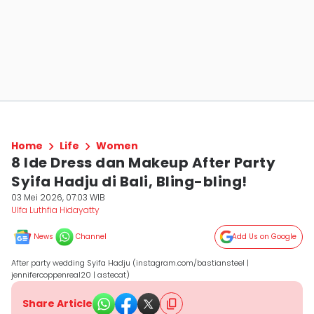
Home
Life
Women
8 Ide Dress dan Makeup After Party
Syifa Hadju di Bali, Bling-bling!
03 Mei 2026, 07:03 WIB
Ulfa Luthfia Hidayatty
News
Channel
Add Us on Google
After party wedding Syifa Hadju (instagram.com/bastiansteel |
jennifercoppenreal20 | astecat)
Share Article