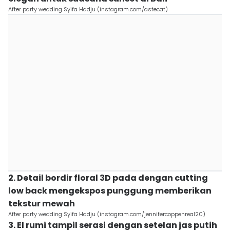
After party wedding Syifa Hadju (instagram.com/astecat)
2. Detail bordir floral 3D pada dengan cutting
low back mengekspos punggung memberikan
tekstur mewah
After party wedding Syifa Hadju (instagram.com/jennifercoppenreal20)
3. El rumi tampil serasi dengan setelan jas putih