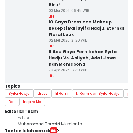
Biru!
03 Mei 2026, 06:45 WIB
Life
10 Gaya Dress dan Makeup
Resepsi Bali Syifa Hadju, Eternal
Floral Look
02 Mei 2026, 21:20 WIB
Life
8 Adu Gaya Pernikahan Syifa
Hadju Vs. Aaliyah, Adat Jawa
nan Memesona
29 Apr 2026, 17:30 WIB
Life
Topics
Syifa Hadju
dress
El Rumi
El Rumi dan Syifa Hadju
pe
Bali
Inspire Me
Editorial Team
Editor
Muhammad Tarmizi Murdianto
Tonton lebih seru di