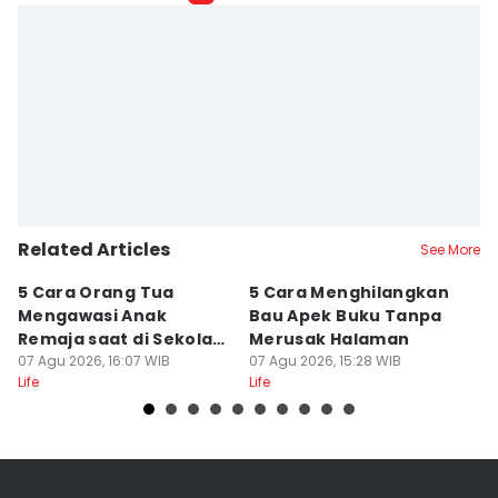
Related Articles
See More
5 Cara Orang Tua
5 Cara Menghilangkan
5 
Mengawasi Anak
Bau Apek Buku Tanpa
y
Remaja saat di Sekolah,
Merusak Halaman
P
Lebih Ekstra!
07 Agu 2026, 16:07 WIB
07 Agu 2026, 15:28 WIB
07
Life
Life
Lif