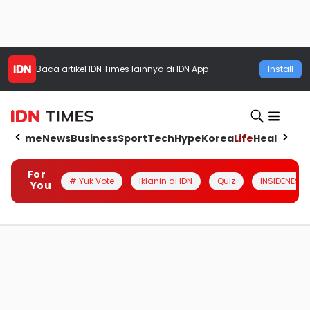
Baca artikel
IDN Times
lainnya di IDN App
Install
Home
News
Business
Sport
Tech
Hype
Korea
Life
Health
Aut
For
# Yuk Vote
Iklanin di IDN
Quiz
INSIDENESIA
You