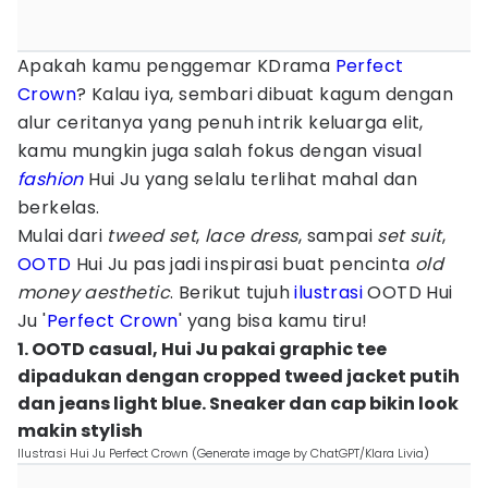
Apakah kamu penggemar KDrama
Perfect
Crown
? Kalau iya, sembari dibuat kagum dengan
alur ceritanya yang penuh intrik keluarga elit,
kamu mungkin juga salah fokus dengan visual
fashion
Hui Ju yang selalu terlihat mahal dan
berkelas.
Mulai dari
tweed set
,
lace dress
, sampai
set suit
,
OOTD
Hui Ju pas jadi inspirasi buat pencinta
old
money aesthetic
. Berikut tujuh
ilustrasi
OOTD Hui
Ju '
Perfect Crown
' yang bisa kamu tiru!
1. OOTD casual, Hui Ju pakai graphic tee
dipadukan dengan cropped tweed jacket putih
dan jeans light blue. Sneaker dan cap bikin look
makin stylish
Ilustrasi Hui Ju Perfect Crown (Generate image by ChatGPT/Klara Livia)