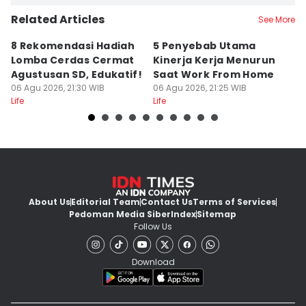
Related Articles
See More
8 Rekomendasi Hadiah
5 Penyebab Utama
50
Lomba Cerdas Cermat
Kinerja Kerja Menurun
K
Agustusan SD, Edukatif!
Saat Work From Home
P
06 Agu 2026, 21:30 WIB
06 Agu 2026, 21:25 WIB
In
06
Life
Life
Lif
About Us
Editorial Team
Contact Us
Terms of Services
Pedoman Media Siber
Index
Sitemap
Follow Us
Download