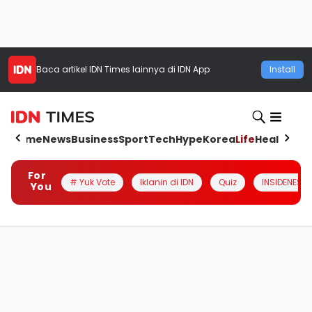
Baca artikel
IDN Times
lainnya di IDN App
Install
Home
News
Business
Sport
Tech
Hype
Korea
Life
Health
Aut
For
# Yuk Vote
Iklanin di IDN
Quiz
INSIDENESIA
You