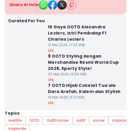
Share Article
Curated For You
10 Gaya OOTD Alexandra
Leclerc, Istri Pembalap F1
Charles Leclerc
21 Mei 2026, 17:03 WIB
Life
9 OOTD Styling dengan
Merchandise Resmi World Cup
2026, Sporty Style!
20 Mei 2026, 12:59 WIB
Life
7 OOTD Hijab Cokelat Tua ala
Dara Arafah, Kalem dan Stylish
19 Mei 2026, 13:21 WIB
Life
Topics
westlife
OOTD
Outfit Konser
outfit
konser
Inspirasi O
Inspire Me