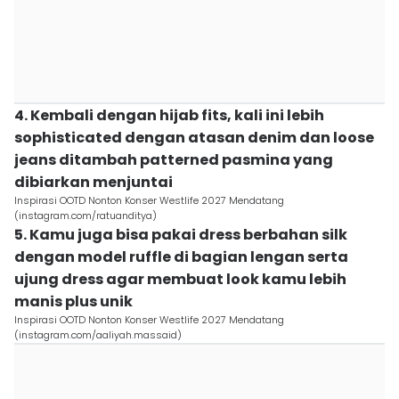
4. Kembali dengan hijab fits, kali ini lebih
sophisticated dengan atasan denim dan loose
jeans ditambah patterned pasmina yang
dibiarkan menjuntai
Inspirasi OOTD Nonton Konser Westlife 2027 Mendatang
(instagram.com/ratuanditya)
5. Kamu juga bisa pakai dress berbahan silk
dengan model ruffle di bagian lengan serta
ujung dress agar membuat look kamu lebih
manis plus unik
Inspirasi OOTD Nonton Konser Westlife 2027 Mendatang
(instagram.com/aaliyah.massaid)