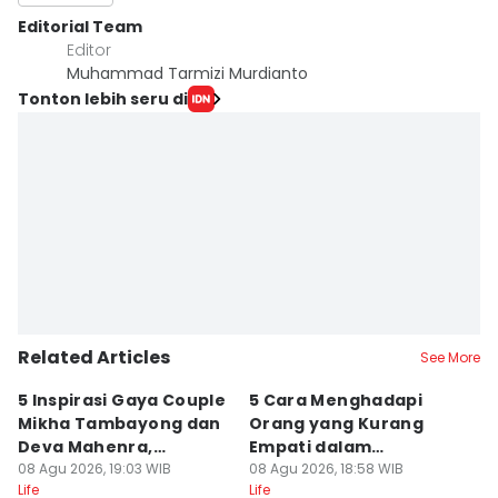
Editorial Team
Editor
Muhammad Tarmizi Murdianto
Tonton lebih seru di
Related Articles
See More
5 Inspirasi Gaya Couple
5 Cara Menghadapi
K
Mikha Tambayong dan
Orang yang Kurang
S
Deva Mahenra,
Empati dalam
d
Berkelas!
08 Agu 2026, 19:03 WIB
Pertemanan
08 Agu 2026, 18:58 WIB
08
Life
Life
Lif