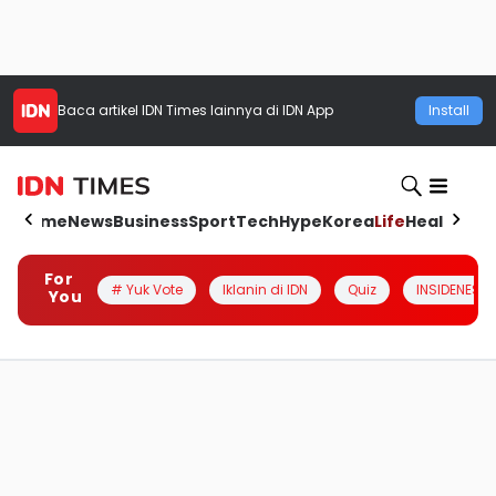
Baca artikel
IDN Times
lainnya di IDN App
Install
Home
News
Business
Sport
Tech
Hype
Korea
Life
Health
Aut
For
# Yuk Vote
Iklanin di IDN
Quiz
INSIDENESIA
You