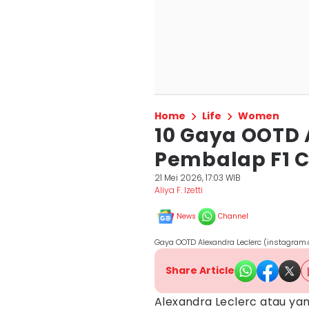
Home
Life
Women
10 Gaya OOTD A
Pembalap F1 C
21 Mei 2026, 17:03 WIB
Aliya F. Izetti
News
Channel
Gaya OOTD Alexandra Leclerc (instagram
Share Article
Alexandra Leclerc atau ya