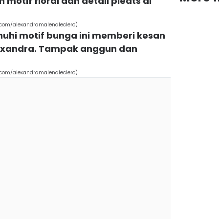
otif floral dan detail pleats di
.com/alexandramalenaleclerc)
nuhi motif bunga ini memberi kesan
lexandra. Tampak anggun dan
.com/alexandramalenaleclerc)