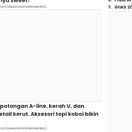
nya sweet!
6
.
Piala A
.com/alexandramalenaleclerc)
7
.
GIIAS 2
a potongan A-line, kerah V, dan
ail kerut. Aksesori topi koboi bikin
.com/alexandramalenaleclerc)