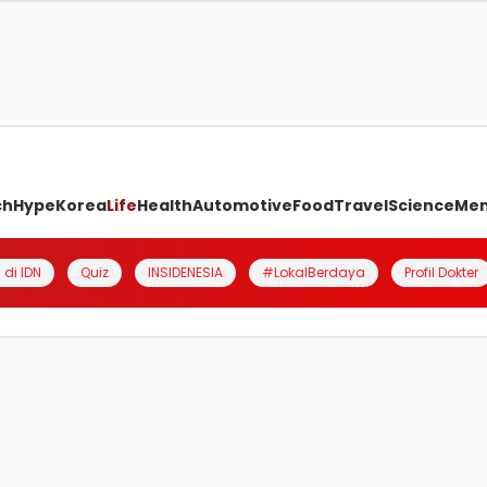
ch
Hype
Korea
Life
Health
Automotive
Food
Travel
Science
Me
 di IDN
Quiz
INSIDENESIA
#LokalBerdaya
Profil Dokter