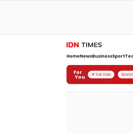
Home
News
Business
Sport
Te
For
# Yuk Vote
Iklanin
You