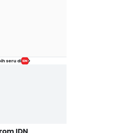
ih seru di
from IDN