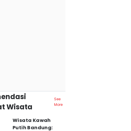
endasi
See
t Wisata
More
Wisata Kawah
Putih Bandung: