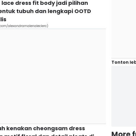
lace dress fit body jadi pilihan
tuk tubuh dan lengkapi OOTD
lis
.com/alexandramalenaleclerc)
Tonton leb
nah kenakan cheongsam dress
More 