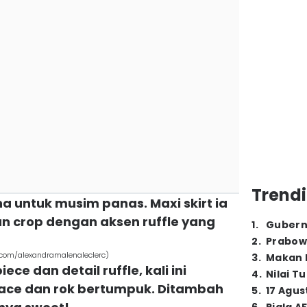
Trendi
na untuk musim panas. Maxi skirt ia
 crop dengan aksen ruffle yang
1
.
Gubern
2
.
Prabow
.com/alexandramalenaleclerc)
3
.
Makan B
ce dan detail ruffle, kali ini
4
.
Nilai T
 lace dan rok bertumpuk. Ditambah
5
.
17 Agus