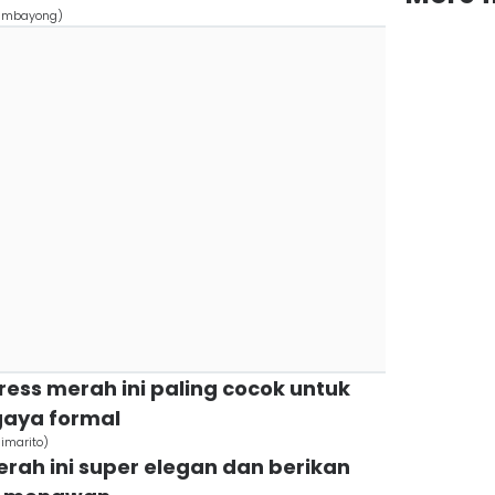
ambayong)
dress merah ini paling cocok untuk
aya formal
imarito)
merah ini super elegan dan berikan