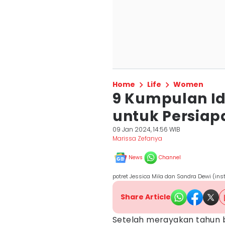
Home
Life
Women
9 Kumpulan Id
untuk Persiap
09 Jan 2024, 14:56 WIB
Marissa Zefanya
News
Channel
potret Jessica Mila dan Sandra Dewi (i
Share Article
Setelah merayakan tahun b