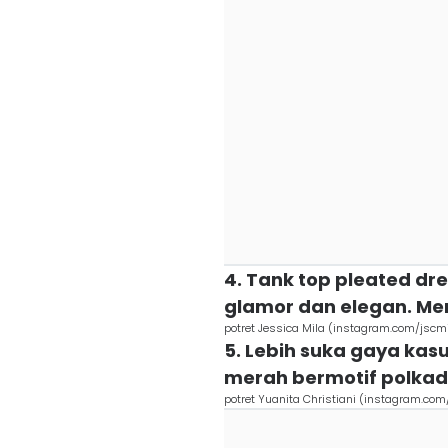
4. Tank top pleated dre
glamor dan elegan. M
potret Jessica Mila (instagram.com/jscm
5. Lebih suka gaya ka
merah bermotif polkad
potret Yuanita Christiani (instagram.com