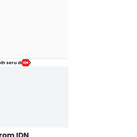
ih seru di
from IDN