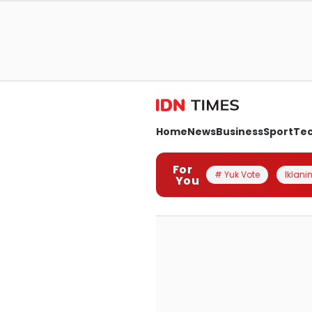
Home
News
Business
Sport
Te
For
# Yuk Vote
Iklanin
You