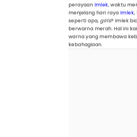
perayaan
Imlek
, waktu me
menjelang hari raya
Imlek
,
seperti apa,
girls
? Imlek b
berwarna merah. Hal ini k
warna yang membawa kebe
kebahagiaan.