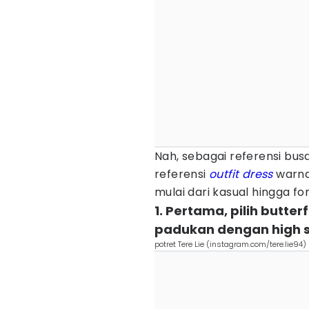
Nah, sebagai referensi bus
referensi
outfit
dress
warna
mulai dari kasual hingga for
1. Pertama, pilih butte
padukan dengan high sn
potret Tere Lie (instagram.com/tere.lie94)