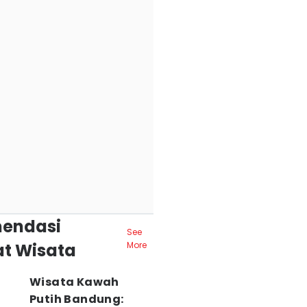
endasi
See
t Wisata
More
Wisata Kawah
Putih Bandung: