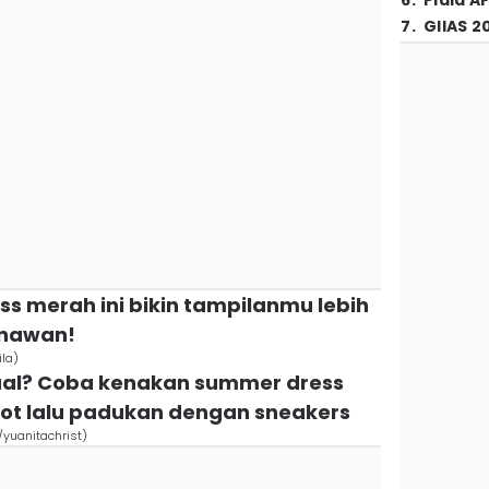
6
.
Piala A
7
.
GIIAS 2
ss merah ini bikin tampilanmu lebih
enawan!
ila)
sual? Coba kenakan summer dress
ot lalu padukan dengan sneakers
/yuanitachrist)