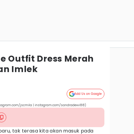
e Outfit Dress Merah
an Imlek
Add Us on Google
nstagram.com/jscmila | instagram.com/sandradewi88)
aru, tak terasa kita akan masuk pada