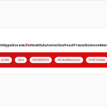
ch
Hype
Korea
Life
Health
Automotive
Food
Travel
Science
Me
 di IDN
Quiz
INSIDENESIA
#LokalBerdaya
Profil Dokter