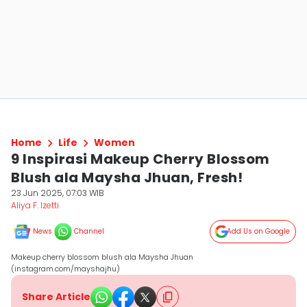
Home
Life
Women
9 Inspirasi Makeup Cherry Blossom
Blush ala Maysha Jhuan, Fresh!
23 Jun 2025, 07:03 WIB
Aliya F. Izetti
News
Channel
Add Us on Google
Makeup cherry blossom blush ala Maysha Jhuan
(instagram.com/mayshajhu)
Share Article