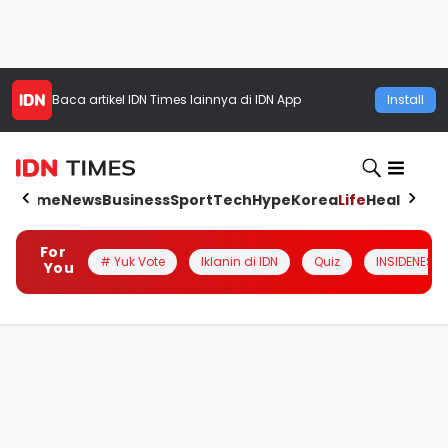
Baca artikel
IDN Times
lainnya di IDN App
Install
Home
News
Business
Sport
Tech
Hype
Korea
Life
Health
Aut
For
# Yuk Vote
Iklanin di IDN
Quiz
INSIDENESIA
You