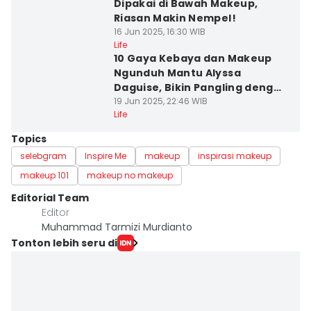
Dipakai di Bawah Makeup,
Riasan Makin Nempel!
16 Jun 2025, 16:30 WIB
Life
10 Gaya Kebaya dan Makeup
Ngunduh Mantu Alyssa
Daguise, Bikin Pangling dengan
Paes!
19 Jun 2025, 22:46 WIB
Life
Topics
selebgram
Inspire Me
makeup
inspirasi makeup
makeup 101
makeup no makeup
Editorial Team
Editor
Muhammad Tarmizi Murdianto
Tonton lebih seru di