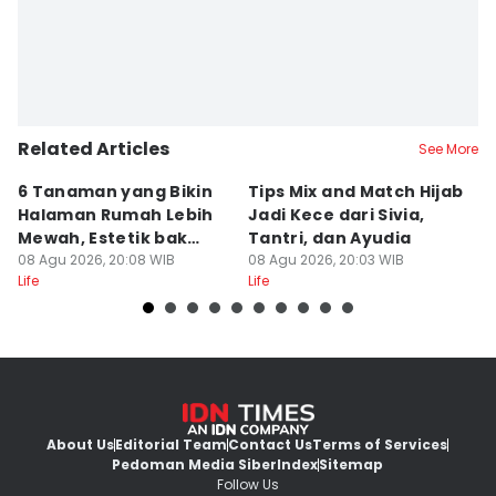
Related Articles
See More
6 Tanaman yang Bikin
Tips Mix and Match Hijab
5
Halaman Rumah Lebih
Jadi Kece dari Sivia,
M
Mewah, Estetik bak
Tantri, dan Ayudia
D
Resor
08 Agu 2026, 20:08 WIB
08 Agu 2026, 20:03 WIB
B
08
Life
Life
Lif
About Us
Editorial Team
Contact Us
Terms of Services
Pedoman Media Siber
Index
Sitemap
Follow Us