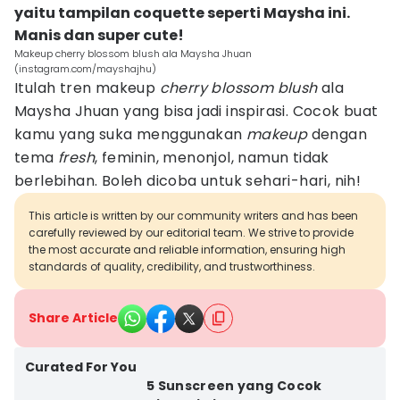
yaitu tampilan coquette seperti Maysha ini.
Manis dan super cute!
Makeup cherry blossom blush ala Maysha Jhuan
(instagram.com/mayshajhu)
Itulah tren makeup
cherry blossom blush
ala
Maysha Jhuan yang bisa jadi inspirasi. Cocok buat
kamu yang suka menggunakan
makeup
dengan
tema
fresh
, feminin, menonjol, namun tidak
berlebihan. Boleh dicoba untuk sehari-hari, nih!
This article is written by our community writers and has been
carefully reviewed by our editorial team. We strive to provide
the most accurate and reliable information, ensuring high
standards of quality, credibility, and trustworthiness.
Share Article
Curated For You
5 Sunscreen yang Cocok