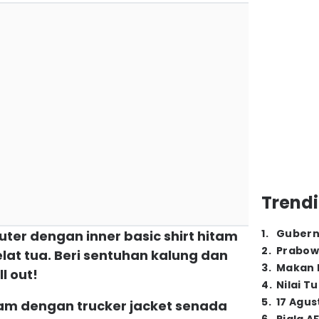
Trendi
1
.
Gubern
outer dengan inner basic shirt hitam
2
.
Prabow
elat tua. Beri sentuhan kalung dan
3
.
Makan B
l out!
4
.
Nilai T
5
.
17 Agus
itam dengan trucker jacket senada