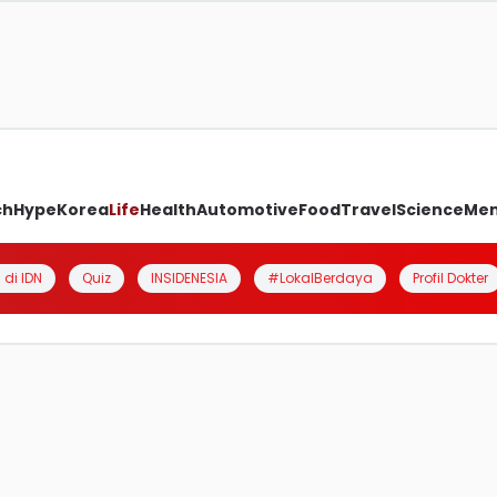
ch
Hype
Korea
Life
Health
Automotive
Food
Travel
Science
Me
 di IDN
Quiz
INSIDENESIA
#LokalBerdaya
Profil Dokter