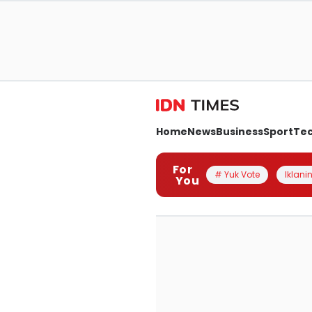
Home
News
Business
Sport
Te
For
# Yuk Vote
Iklanin
You