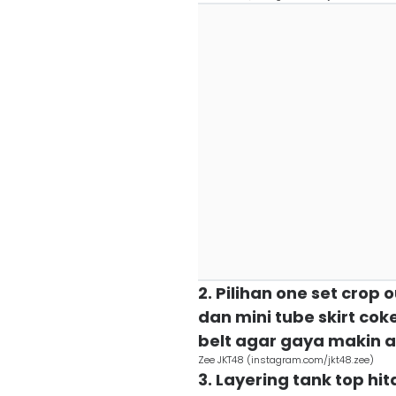
2. Pilihan one set crop 
dan mini tube skirt cok
belt agar gaya makin al
Zee JKT48 (instagram.com/jkt48.zee)
3. Layering tank top h