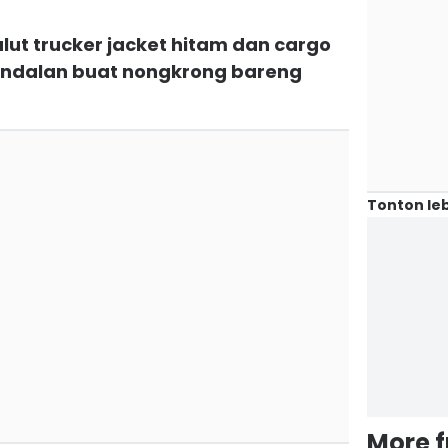
balut trucker jacket hitam dan cargo
t andalan buat nongkrong bareng
Tonton leb
More 