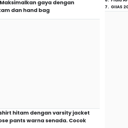
6
.
Piala A
. Maksimalkan gaya dengan
7
.
GIIAS 2
itam dan hand bag
shirt hitam dengan varsity jacket
oose pants warna senada. Cocok