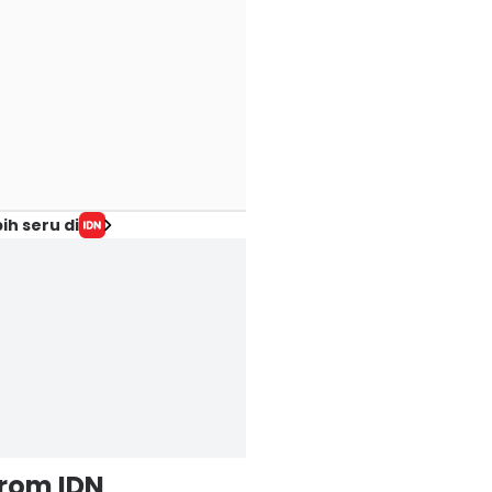
ih seru di
from IDN