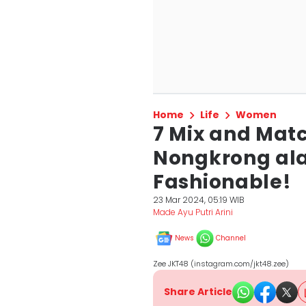
Home
Life
Women
7 Mix and Mat
Nongkrong ala
Fashionable!
23 Mar 2024, 05:19 WIB
Made Ayu Putri Arini
News
Channel
Zee JKT48 (instagram.com/jkt48.zee)
Share Article