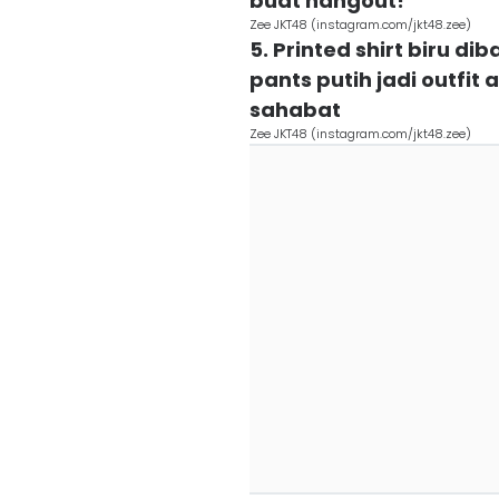
buat hangout!
Zee JKT48 (instagram.com/jkt48.zee)
5. Printed shirt biru di
pants putih jadi outfi
sahabat
Zee JKT48 (instagram.com/jkt48.zee)