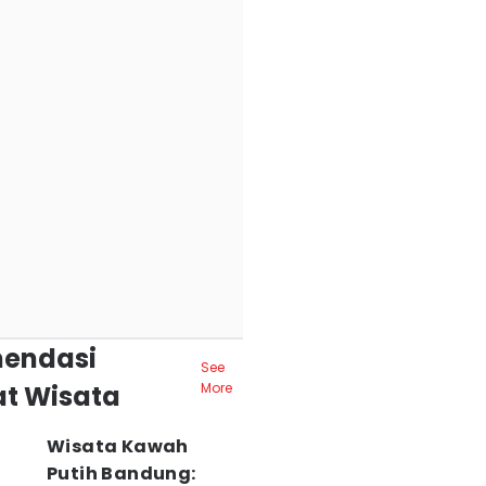
endasi
See
t Wisata
More
Wisata Kawah
Putih Bandung: