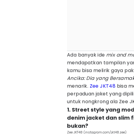
Ada banyak ide
mix and m
mendapatkan tampilan yang
kamu bisa melirik gaya pa
Ancika: Dia yang Bersama
menarik.
Zee JKT48
bisa m
perpaduan jaket yang dipilih
untuk nongkrong ala Zee J
1. Street style yang mo
denim jacket dan slim fi
bukan?
Zee JKT48 (instagram.com/jkt48.zee)