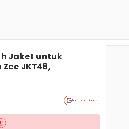
ch Jaket untuk
 Zee JKT48,
Add Us on Google