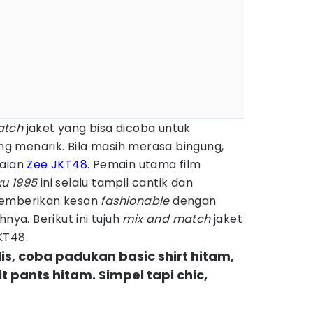
atch
jaket yang bisa dicoba untuk
 menarik. Bila masih merasa bingung,
kaian
Zee JKT48
. Pemain utama film
ku 1995
ini selalu tampil cantik dan
emberikan kesan
fashionable
dengan
nya. Berikut ini tujuh
mix and match
jaket
KT48.
dis, coba padukan basic shirt hitam,
t pants hitam. Simpel tapi chic,