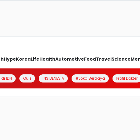
ch
Hype
Korea
Life
Health
Automotive
Food
Travel
Science
Me
 di IDN
Quiz
INSIDENESIA
#LokalBerdaya
Profil Dokter