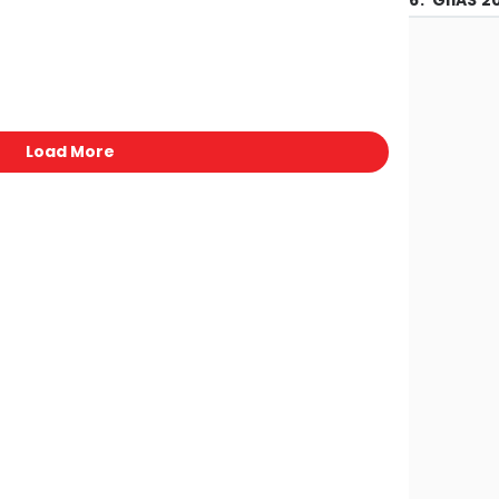
6
.
GIIAS 2
Load More