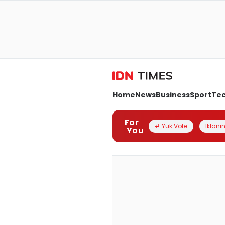
Home
News
Business
Sport
Te
For
# Yuk Vote
Iklanin
You