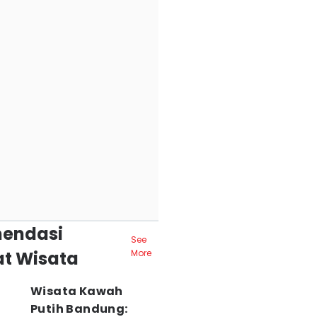
endasi
See
t Wisata
More
Wisata Kawah
Putih Bandung: