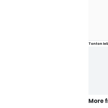
Tonton leb
More 