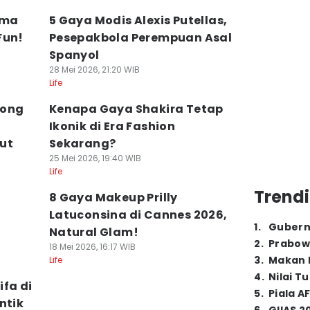
tema
5 Gaya Modis Alexis Putellas,
Fun!
Pesepakbola Perempuan Asal
Spanyol
28 Mei 2026, 21:20 WIB
Life
Long
Kenapa Gaya Shakira Tetap
Ikonik di Era Fashion
ut
Sekarang?
25 Mei 2026, 19:40 WIB
Life
Trendi
8 Gaya Makeup Prilly
Latuconsina di Cannes 2026,
1
.
Gubern
Natural Glam!
2
.
Prabow
18 Mei 2026, 16:17 WIB
3
.
Makan B
Life
4
.
Nilai T
fa di
5
.
Piala A
ntik