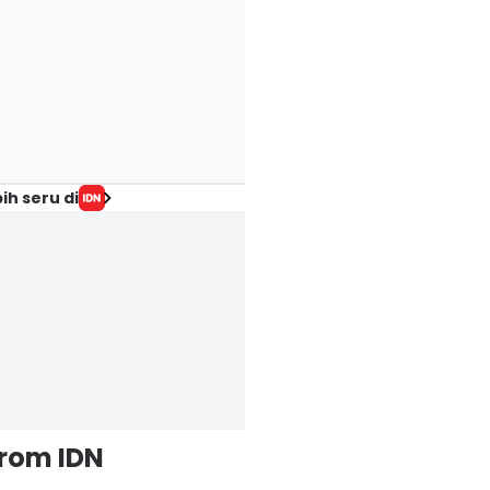
ih seru di
from IDN