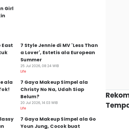
n Girl
kin
 East
7 Style Jennie di MV 'Less Than
tuk
a Lover', Estetis ala European
Summer
25 Jul 2026, 08:24 WIB
Life
e ala
7 Gaya Makeup Simpel ala
Tok!
Christy No Na, Udah Siap
Rekom
Belum?
20 Jul 2026, 14:03 WIB
Tempa
Life
Classy
7 Gaya Makeup Simpel ala Go
an
Youn Jung, Cocok buat