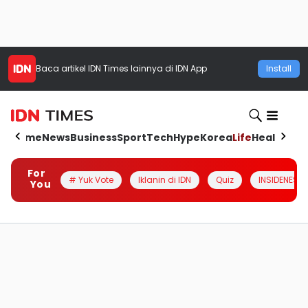
Baca artikel
IDN Times
lainnya di IDN App
Install
Home
News
Business
Sport
Tech
Hype
Korea
Life
Health
Aut
For
# Yuk Vote
Iklanin di IDN
Quiz
INSIDENESIA
You