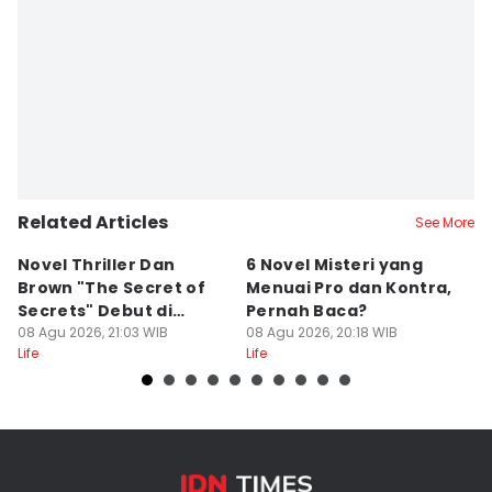
Editor
Adyaning Raras Anggita Kumara
Related Articles
See More
Novel Thriller Dan
6 Novel Misteri yang
6
Brown "The Secret of
Menuai Pro dan Kontra,
H
Secrets" Debut di
Pernah Baca?
M
Netflix
08 Agu 2026, 21:03 WIB
08 Agu 2026, 20:18 WIB
R
08
Life
Life
Lif