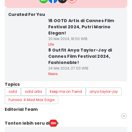
Curated For You
16 OOTD Artis di Cannes Film
Festival 2024, Putri Marino
Elegan!
20 Mei 2024, 18:50 WIB
Life
8 Outfit Anya Taylor-Joy di
Cannes Film Festival 2024,
Fashionable!
24 Mei 2024, 07:00 WIB
News
Topics
ootd
ootd artis
Keep me on Trend
anya taylor-joy
Furiosa: A Mad Max Saga
Editorial Team
Editor
Tonton lebih seru di
Pinka Wima Wima