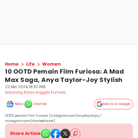
Home
Life
Women
10 OOTD Pemain Film Furiosa: A Mad
Max Saga, Anya Taylor-Joy Stylish
22 Mei 2024, 18:30 WIB
Adyaning Raras Anggita Kumara
News
Channel
Add Us on Google
OOTD pemain film Furiosa (instagram.com/anyataylorjoy |
instagram.com/charleefraser)
Share Article