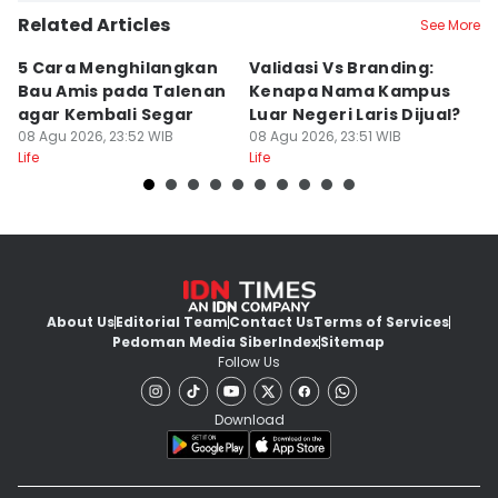
Related Articles
See More
5 Cara Menghilangkan
Validasi Vs Branding:
6
Bau Amis pada Talenan
Kenapa Nama Kampus
F
agar Kembali Segar
Luar Negeri Laris Dijual?
T
08 Agu 2026, 23:52 WIB
08 Agu 2026, 23:51 WIB
M
08
Life
Life
Lif
About Us
Editorial Team
Contact Us
Terms of Services
Pedoman Media Siber
Index
Sitemap
Follow Us
Download