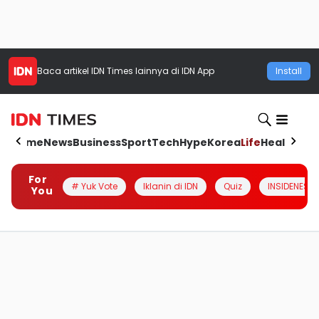
Baca artikel
IDN Times
lainnya di IDN App
Install
Home
News
Business
Sport
Tech
Hype
Korea
Life
Health
Aut
For
# Yuk Vote
Iklanin di IDN
Quiz
INSIDENESIA
You