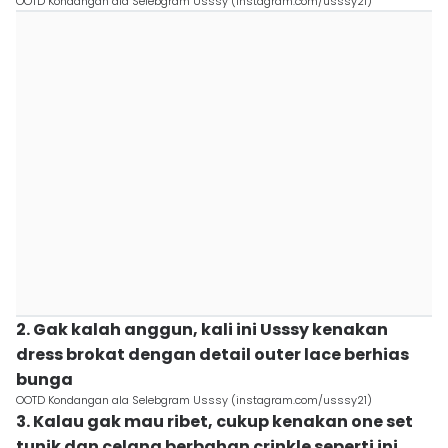
OOTD Kondangan ala Selebgram Usssy (instagram.com/usssy21)
2. Gak kalah anggun, kali ini Usssy kenakan
dress brokat dengan detail outer lace berhias
bunga
OOTD Kondangan ala Selebgram Usssy (instagram.com/usssy21)
3. Kalau gak mau ribet, cukup kenakan one set
tunik dan celana berbahan crinkle seperti ini