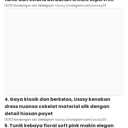
OOTD Kondangan ala Selebgram Usssy (instagram.com/usssy21)
4. Gaya klasik dan berkelas, Usssy kenakan
dress nuansa cokelat material silk dengan
detail hiasan payet
OOTD Kondangan ala Selebgram Usssy (instagram.com/usssy21)
5. Tunik kebaya floral soft pink makin elegan