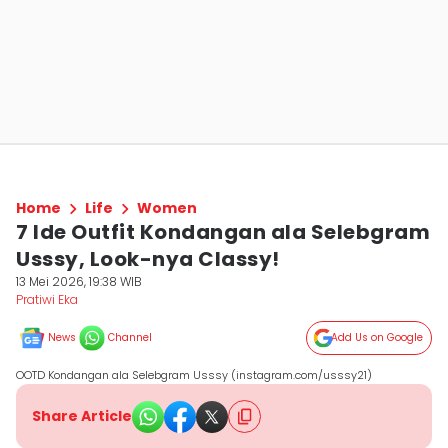
Home
Life
Women
7 Ide Outfit Kondangan ala Selebgram
Usssy, Look-nya Classy!
13 Mei 2026, 19:38 WIB
Pratiwi Eka
News
Channel
Add Us on Google
OOTD Kondangan ala Selebgram Usssy (instagram.com/usssy21)
Share Article