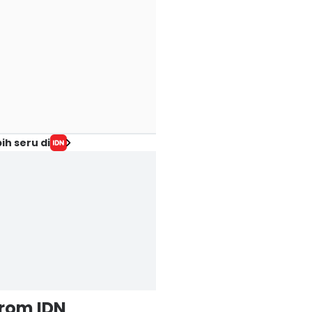
ih seru di
from IDN