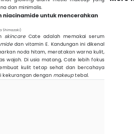
na dan minimalis.
m niacinamide untuk mencerahkan
ra Shimazaki)
am
skincare
Cate adalah memakai serum
amide
dan vitamin E. Kandungan ini dikenal
rkan noda hitam, meratakan warna kulit,
tas wajah. Di usia matang, Cate lebih fokus
embuat kulit tetap sehat dan bercahaya
pi kekurangan dengan
makeup
tebal.