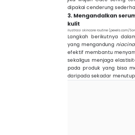
dipakai cenderung sederha
3. Mengandalkan seru
kulit
ilustrasi skincare routine (pexels.com/So
Langkah berikutnya dal
yang mengandung
niacin
efektif membantu menyama
sekaligus menjaga elastisi
pada produk yang bisa m
daripada sekadar menutu