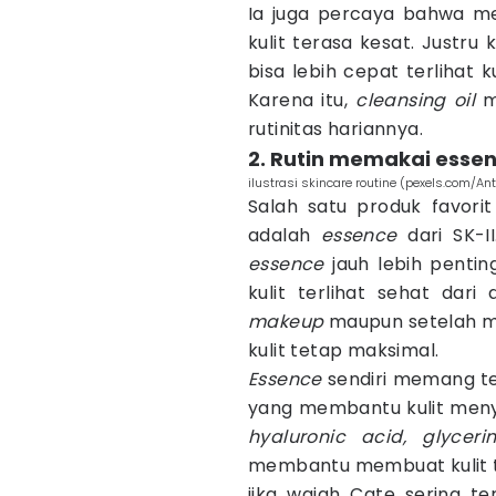
Ia juga percaya bahwa m
kulit terasa kesat. Justru 
bisa lebih cepat terlihat
Karena itu,
cleansing oil
m
rutinitas hariannya.
2. Rutin memakai essen
ilustrasi skincare routine (pexels.com/An
Salah satu produk favori
adalah
essence
dari SK-I
essence
jauh lebih penti
kulit terlihat sehat da
makeup
maupun setelah m
kulit tetap maksimal.
Essence
sendiri memang te
yang membantu kulit menye
hyaluronic acid, glyceri
membantu membuat kulit te
jika wajah Cate sering te