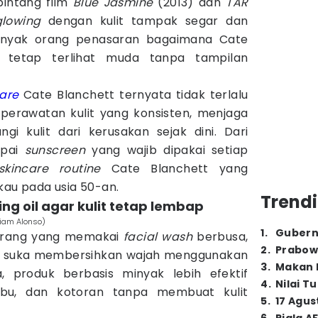
bintang film
Blue Jasmine
(2013) dan
TÁR
glowing
dengan kulit tampak segar dan
anyak orang penasaran bagaimana Cate
a tetap terlihat muda tanpa tampilan
care
Cate Blanchett ternyata tidak terlalu
a perawatan kulit yang konsisten, menjaga
i kulit dari kerusakan sejak dini. Dari
mpai
sunscreen
yang wajib dipakai setiap
skincare routine
Cate Blanchett yang
u pada usia 50-an.
Trendi
ng oil agar kulit tetap lembap
riam Alonso)
1
.
Gubern
orang yang memakai
facial wash
berbusa,
2
.
Prabow
bih suka membersihkan wajah menggunakan
3
.
Makan B
, produk berbasis minyak lebih efektif
4
.
Nilai T
ebu, dan kotoran tanpa membuat kulit
5
.
17 Agus