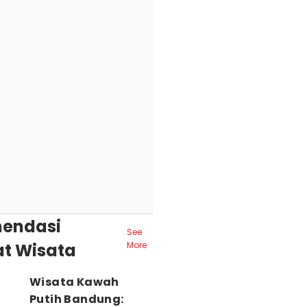
endasi
See
t Wisata
More
Wisata Kawah
Putih Bandung: