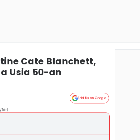
tine Cate Blanchett,
 Usia 50-an
Add Us on Google
/Tár)