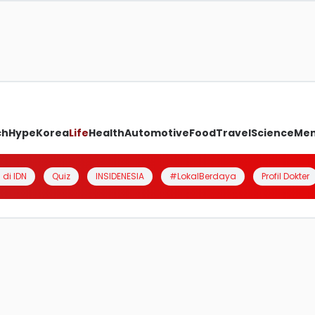
ch
Hype
Korea
Life
Health
Automotive
Food
Travel
Science
Me
 di IDN
Quiz
INSIDENESIA
#LokalBerdaya
Profil Dokter