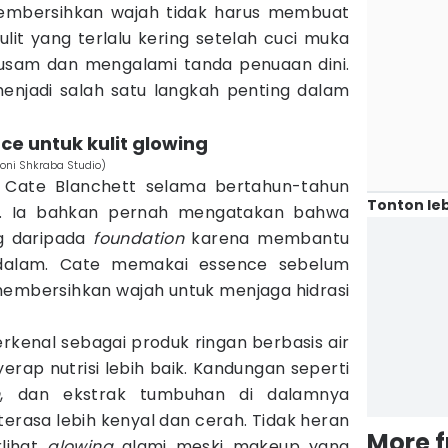
embersihkan wajah tidak harus membuat
kulit yang terlalu kering setelah cuci muka
 kusam dan mengalami tanda penuaan dini.
enjadi salah satu langkah penting dalam
ce untuk kulit glowing
toni Shkraba Studio)
t Cate Blanchett selama bertahun-tahun
Tonton leb
I. Ia bahkan pernah mengatakan bahwa
ng daripada
foundation
karena membantu
ri dalam. Cate memakai essence sebelum
embersihkan wajah untuk menjaga hidrasi
rkenal sebagai produk ringan berbasis air
rap nutrisi lebih baik. Kandungan seperti
n
, dan ekstrak tumbuhan di dalamnya
rasa lebih kenyal dan cerah. Tidak heran
More 
rlihat
glowing
alami meski makeup yang