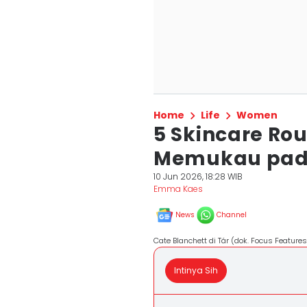
Home
Life
Women
5 Skincare Rou
Memukau pada
10 Jun 2026, 18:28 WIB
Emma Kaes
News
Channel
Cate Blanchett di Tár (dok. Focus Features
Intinya Sih