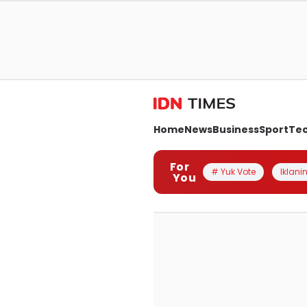
Home
News
Business
Sport
Te
For
# Yuk Vote
Iklanin
You