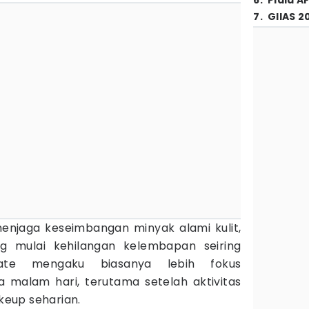
6
.
Piala A
7
.
GIIAS 2
enjaga keseimbangan minyak alami kulit,
ng mulai kehilangan kelembapan seiring
ate mengaku biasanya lebih fokus
malam hari, terutama setelah aktivitas
eup seharian.