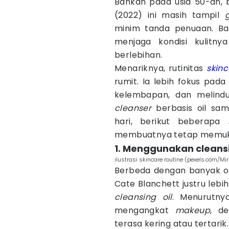
Bahkan pada usia 50-an, 
(2022) ini masih tampil
minim tanda penuaan. B
menjaga kondisi kulitny
berlebihan.
Menariknya, rutinitas
skin
rumit. Ia lebih fokus pad
kelembapan, dan melindung
cleanser
berbasis oil sa
hari, berikut beberapa
membuatnya tetap memuka
1. Menggunakan cleansi
ilustrasi skincare routine (pexels.com/Mi
Berbeda dengan banyak 
Cate Blanchett justru le
cleansing oil
. Menurutnya
mengangkat
makeup
, d
terasa kering atau tertarik.