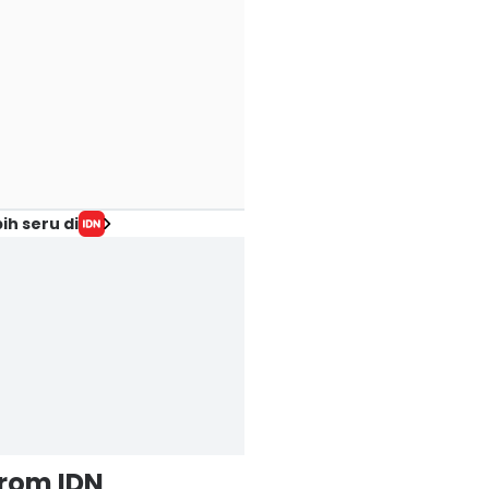
ih seru di
from IDN