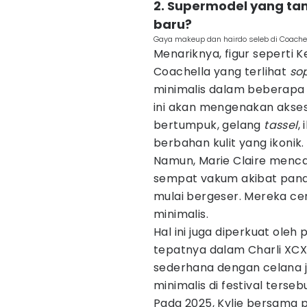
2. Supermodel yang tam
baru?
Gaya makeup dan hairdo seleb di Coache
Menariknya, figur seperti Ke
Coachella yang terlihat
so
minimalis dalam beberapa 
ini akan mengenakan akses
bertumpuk, gelang
tassel
,
berbahan kulit yang ikonik.
Namun, Marie Claire menca
sempat vakum akibat pand
mulai bergeser. Mereka 
minimalis.
Hal ini juga diperkuat ole
tepatnya dalam Charli XCX S
sederhana dengan celana 
minimalis di festival tersebu
Pada 2025, Kylie bersama 