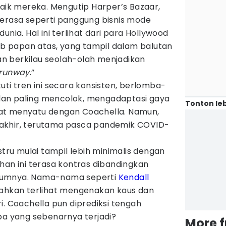
k mereka. Mengutip Harper’s Bazaar,
ih terasa seperti panggung bisnis mode
dunia. Hal ini terlihat dari para Hollywood
leb papan atas, yang tampil dalam balutan
n berkilau seolah-olah menjadikan
 runway
.”
ti tren ini secara konsisten, berlomba-
an paling mencolok, mengadaptasi gaya
Tonton leb
at menyatu dengan Coachella. Namun,
akhir, terutama pasca pandemik COVID-
.
stru mulai tampil lebih minimalis dengan
han ini terasa kontras dibandingkan
lumnya. Nama-nama seperti
Kendall
bahkan terlihat mengenakan kaus dan
i. Coachella pun diprediksi tengah
pa yang sebenarnya terjadi?
More 