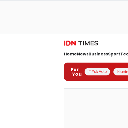
Home
News
Business
Sport
Te
For
# Yuk Vote
Iklanin
You