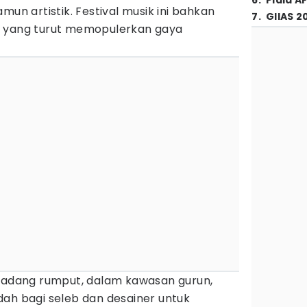
6
.
Piala A
mun artistik. Festival musik ini bahkan
7
.
GIIAS 2
m yang turut memopulerkan gaya
padang rumput, dalam kawasan gurun,
dah bagi seleb dan desainer untuk