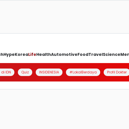
ch
Hype
Korea
Life
Health
Automotive
Food
Travel
Science
Me
 di IDN
Quiz
INSIDENESIA
#LokalBerdaya
Profil Dokter