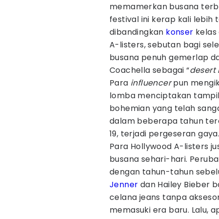
memamerkan busana terbai
festival ini kerap kali leb
dibandingkan
konser
kelas 
A-listers, sebutan bagi se
busana penuh gemerlap da
Coachella sebagai “
desert
Para
influencer
pun mengiku
lomba menciptakan tampil
bohemian yang telah sang
dalam beberapa tahun ter
19, terjadi pergeseran gaya
Para Hollywood A-listers ju
busana sehari-hari. Peruba
dengan tahun-tahun sebe
Jenner
dan Hailey Bieber 
celana jeans tanpa aksesor
memasuki era baru. Lalu, a