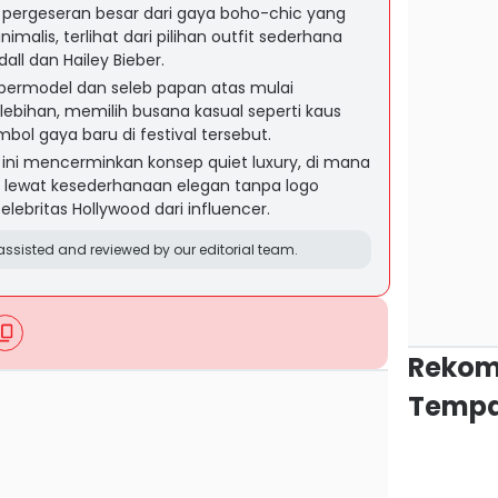
pergeseran besar dari gaya boho-chic yang
malis, terlihat dari pilihan outfit sederhana
dall dan Hailey Bieber.
permodel dan seleb papan atas mulai
lebihan, memilih busana kasual seperti kaus
mbol gaya baru di festival tersebut.
 ini mencerminkan konsep quiet luxury, di mana
an lewat kesederhanaan elegan tanpa logo
britas Hollywood dari influencer.
ssisted and reviewed by our editorial team.
Rekom
Tempa