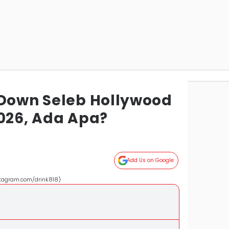
 Down Seleb Hollywood
2026, Ada Apa?
Add Us on Google
stagram.com/drink818)