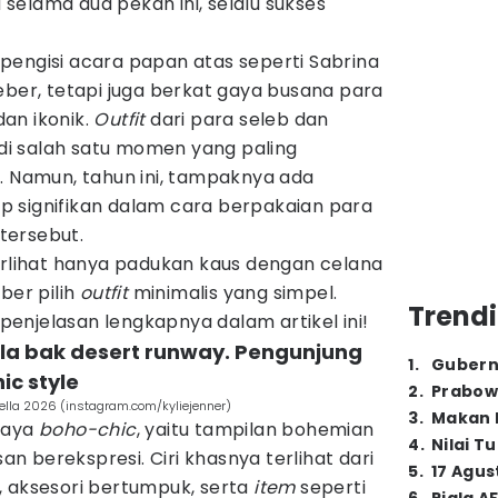
a selama dua pekan ini, selalu sukses
pengisi acara papan atas seperti Sabrina
eber, tetapi juga berkat gaya busana para
an ikonik.
Outfit
dari para seleb dan
i salah satu momen yang paling
. Namun, tahun ini, tampaknya ada
 signifikan dalam cara berpakaian para
 tersebut.
erlihat hanya padukan kaus dengan celana
ber pilih
outfit
minimalis yang simpel.
Trendi
enjelasan lengkapnya dalam artikel ini!
lla bak desert runway. Pengunjung
1
.
Gubern
c style
2
.
Prabow
chella 2026 (instagram.com/kyliejenner)
3
.
Makan B
gaya
boho-chic
, yaitu tampilan bohemian
4
.
Nilai T
 berekspresi. Ciri khasnya terlihat dari
5
.
17 Agus
, aksesori bertumpuk, serta
item
seperti