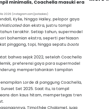
pil minimalis, Coachella masuki era
lla 2026 (instagram.com/jastookes)
ndall, Kylie, hingga Hailey, pelopor gaya
phisticated
dan ekstra, justru tampil
tahun terakhir. Setiap tahun, supermodel
ori bohemian ekstra, seperti perhiasan
 ikat pinggang, topi, hingga sepatu
boots
tat bahwa sejak 2022, setelah Coachella
emik, preferensi gaya para supermodel
cenderung mempertahankan tampilan
h penampilan Lorde di panggung Coachella,
unset Set 2025. Saat itu, ia tampil
jeans dan kaus hitam, mempertegas tren
t.
pasangannya, Timothée Chalamet, juga