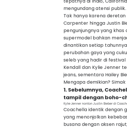
tepatnya di Indio, Californi
mengundang atensi publik.
Tak hanya karena deretan 
Carpenter hingga Justin Bi
pengunjungnya yang khas d
supermodel bahkan menjad
dinantikan setiap tahunnya
perubahan gaya yang cukup
seleb yang hadir di festival
Kendall dan Kylie Jenner t
jeans, sementara Hailey Bie
Mengapa demikian? Simak p
1. Sebelumnya, Coache
tampil dengan boho-chi
Kylie Jenner nonton Justin Bieber di Coa
Coachella identik dengan 
yang menonjolkan kebebasan
busana dengan aksen rajut