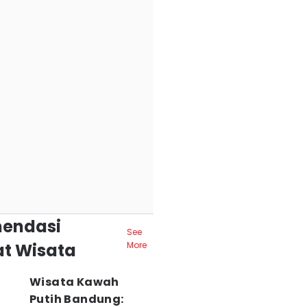
endasi
See
t Wisata
More
Wisata Kawah
Putih Bandung: