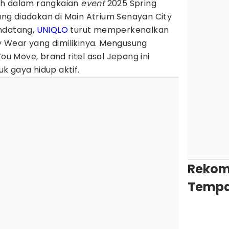
h dalam rangkaian
event
2025 Spring
g diadakan di Main Atrium Senayan City
ndatang,
UNIQLO
turut memperkenalkan
ty Wear yang dimilikinya. Mengusung
ou Move, brand ritel asal Jepang ini
k gaya hidup aktif.
Rekom
Tempa