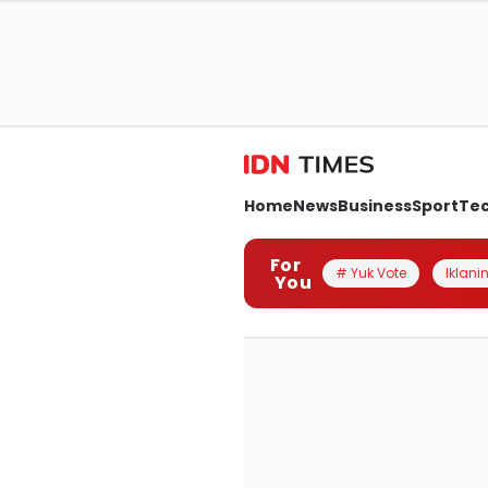
Home
News
Business
Sport
Te
For
# Yuk Vote
Iklanin
You