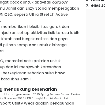
6
.
Piala A
angat cocok untuk aktivitas
outdoor
7
.
GIIAS 2
bnu Jamil dan Enzy Storia memperagakan
NIQLO, seperti Ultra Stretch Active
.
k memberikan fleksibilitas gerak dan
dikan setiap aktivitas fisik terasa lebih
Kombinasi fungsionalitas dan gaya
di pilihan sempurna untuk olahraga
ri.
O, memakai satu pakaian untuk
kup dan ini menjawab keresahan
u berkegiatan seharian suka bawa
 kata Ibnu Jamil.
ang mendukung keseharian
Wear dalam rangkaian event 2025 Spring Summer Season Preview
y. 31 Januari 2025. (IDN Times/M. Tarmizi Murdianto)
 Sport Utility Wear adalah penggunaan