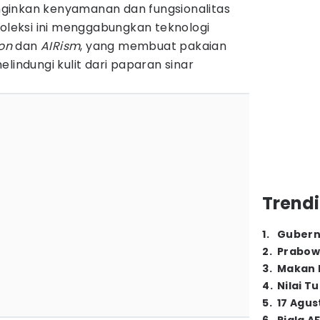
ginkan kenyamanan dan fungsionalitas
Koleksi ini menggabungkan teknologi
on
dan
AIRism
, yang membuat pakaian
lindungi kulit dari paparan sinar
Trendi
1
.
Gubern
2
.
Prabow
3
.
Makan B
4
.
Nilai T
5
.
17 Agus