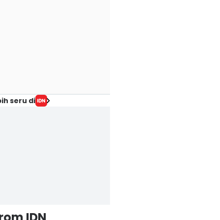
ih seru di
from IDN