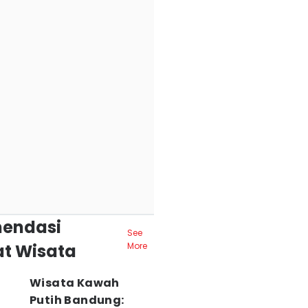
endasi
See
t Wisata
More
Wisata Kawah
Putih Bandung: