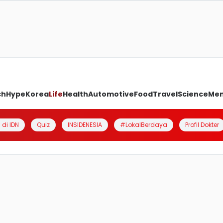
ch
Hype
Korea
Life
Health
Automotive
Food
Travel
Science
Me
 di IDN
Quiz
INSIDENESIA
#LokalBerdaya
Profil Dokter