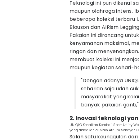
Teknologi ini pun dikenal s
maupun olahraga intens. I
beberapa koleksi terbaru U
Blouson dan AIRism Legging
Pakaian ini dirancang untu
kenyamanan maksimal, menja
ringan dan menyenangkan. 
membuat koleksi ini menja
maupun kegiatan sehari-ha
"Dengan adanya UNIQL
seharian saja udah cu
masyarakat yang kala
banyak pakaian ganti,"
2. Inovasi teknologi y
UNIQLO Kenalkan Kembali Sport Utility 
yang diadakan di Main Atrium Senayan Cit
Salah satu keunggulan dari