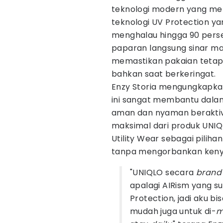
teknologi modern yang mend
teknologi UV Protection y
menghalau hingga 90 persen
paparan langsung sinar mat
memastikan pakaian tetap 
bahkan saat berkeringat.
Enzy Storia mengungkapkan
ini sangat membantu dalam
aman dan nyaman beraktivi
maksimal dari produk UNIQL
Utility Wear sebagai piliha
tanpa mengorbankan ken
"UNIQLO secara
brand
apalagi AIRism yang su
Protection, jadi aku b
mudah juga untuk di-
m