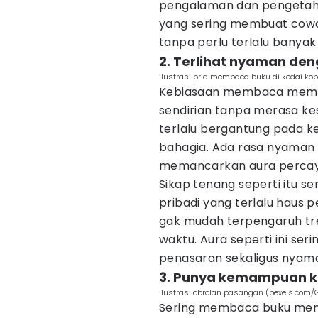
pengalaman dan pengetahu
yang sering membuat cowok
tanpa perlu terlalu banyak
2. Terlihat nyaman deng
ilustrasi pria membaca buku di kedai kop
Kebiasaan membaca membu
sendirian tanpa merasa kes
terlalu bergantung pada ke
bahagia. Ada rasa nyaman 
memancarkan aura percaya 
Sikap tenang seperti itu s
pribadi yang terlalu haus 
gak mudah terpengaruh tre
waktu. Aura seperti ini s
penasaran sekaligus nyama
3. Punya kemampuan ko
ilustrasi obrolan pasangan (pexels.com/
Sering membaca buku me