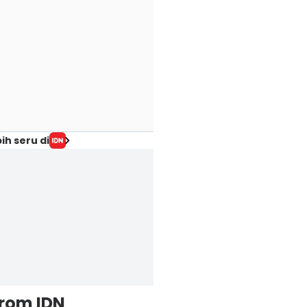
ih seru di
from IDN