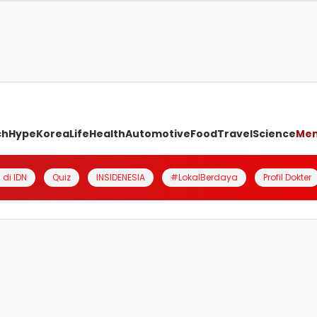
ch
Hype
Korea
Life
Health
Automotive
Food
Travel
Science
Me
 di IDN
Quiz
INSIDENESIA
#LokalBerdaya
Profil Dokter