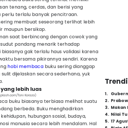
san tenang, cerdas, dan berisi yang
perlu terlalu banyak pencitraan.
ering membuat seseorang terlihat lebih
r maupun bersikap.
man saat berbincang dengan cowok yang
n sudut pandang menarik terhadap
i biasanya gak terlalu haus validasi karena
waktu bersama pikirannya sendiri. Karena
yang
hobi membaca
buku sering dianggap
sulit dijelaskan secara sederhana, yuk
Trendi
a.
r yang lebih luas
1
.
Gubern
splash.com/Toni Koraza)
2
.
Prabow
 buku biasanya terbiasa melihat suatu
3
.
Makan B
andang berbeda. Buku menghadirkan
4
.
Nilai T
kehidupan, hubungan sosial, budaya,
5
.
17 Agus
si manusia secara lebih mendalam. Hal