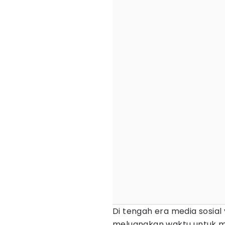
Di tengah era media sosia
meluangkan waktu untuk me