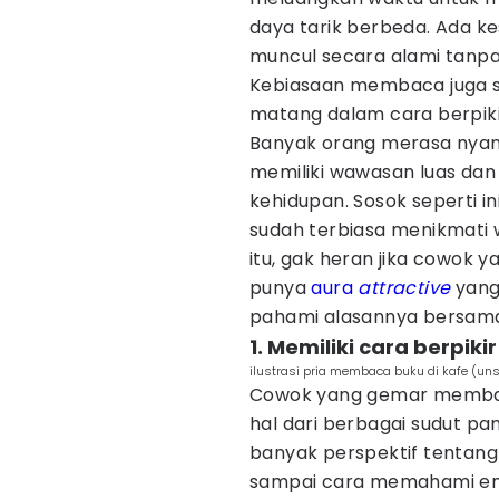
daya tarik berbeda. Ada ke
muncul secara alami tanpa 
Kebiasaan membaca juga s
matang dalam cara berpiki
Banyak orang merasa nya
memiliki wawasan luas da
kehidupan. Sosok seperti in
sudah terbiasa menikmati 
itu, gak heran jika cowok 
punya
aura
attractive
yang 
pahami alasannya bersam
1. Memiliki cara berpiki
ilustrasi pria membaca buku di kafe (un
Cowok yang gemar membaca
hal dari berbagai sudut p
banyak perspektif tentang 
sampai cara memahami emo