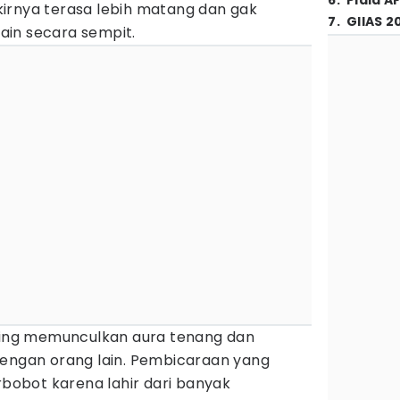
6
.
Piala A
irnya terasa lebih matang dan gak
7
.
GIIAS 2
in secara sempit.
ering memunculkan aura tenang dan
dengan orang lain. Pembicaraan yang
erbobot karena lahir dari banyak