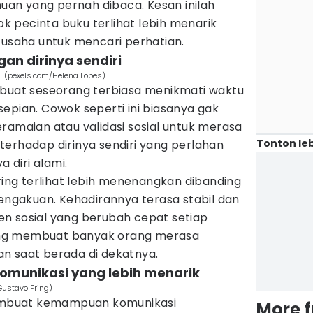
an yang pernah dibaca. Kesan inilah
 pecinta buku terlihat lebih menarik
 usaha untuk mencari perhatian.
an dirinya sendiri
i (pexels.com/Helena Lopes)
at seseorang terbiasa menikmati waktu
epian. Cowok seperti ini biasanya gak
ramaian atau validasi sosial untuk merasa
Tonton leb
terhadap dirinya sendiri yang perlahan
diri alami.
ering terlihat lebih menenangkan dibanding
pengakuan. Kehadirannya terasa stabil dan
n sosial yang berubah cepat setiap
ering membuat banyak orang merasa
n saat berada di dekatnya.
munikasi yang lebih menarik
Gustavo Fring)
mbuat kemampuan komunikasi
More 