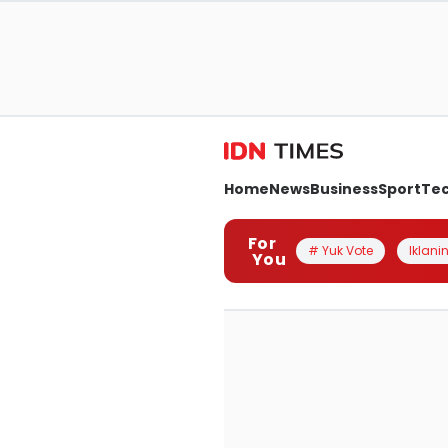
Home
News
Business
Sport
Te
For
# Yuk Vote
Iklanin
You