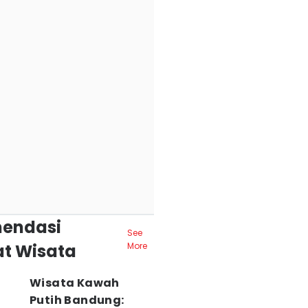
endasi
See
t Wisata
More
Wisata Kawah
Putih Bandung: