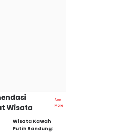
endasi
See
t Wisata
More
Wisata Kawah
Putih Bandung: