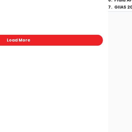
6
.
Piala A
7
.
GIIAS 2
Load More