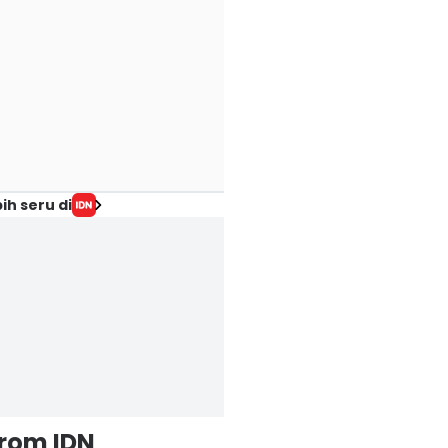
ih seru di
from IDN