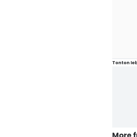
Tonton leb
More 