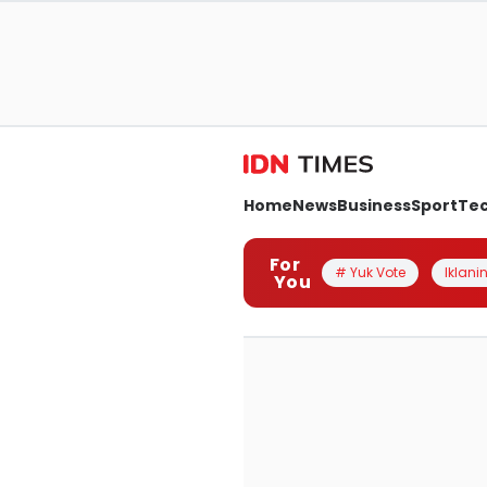
Home
News
Business
Sport
Te
For
# Yuk Vote
Iklanin
You