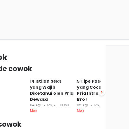
ok
ude cowok
14 Istilah Seks
5 Tipe Pasangan
5
yang Wajib
yang Cocok untuk
T
Diketahui oleh Pria
Pria Introvert, Cek
P
Dewasa
Bro!
L
04 Agu 2026, 23:00 WIB
05 Agu 2026, 19:00 WIB
06
Men
Men
Me
 cowok