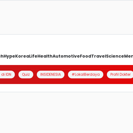
ch
Hype
Korea
Life
Health
Automotive
Food
Travel
Science
Me
 di IDN
Quiz
INSIDENESIA
#LokalBerdaya
Profil Dokter