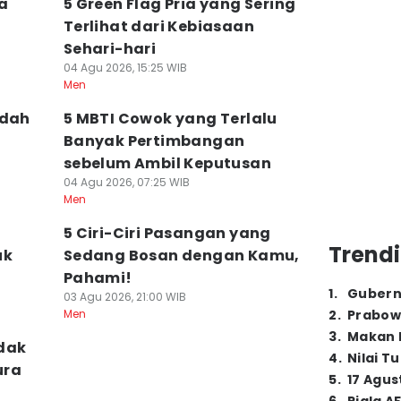
pa
5 Green Flag Pria yang Sering
Terlihat dari Kebiasaan
Sehari-hari
04 Agu 2026, 15:25 WIB
Men
udah
5 MBTI Cowok yang Terlalu
Banyak Pertimbangan
sebelum Ambil Keputusan
04 Agu 2026, 07:25 WIB
Men
5 Ciri-Ciri Pasangan yang
Trendi
uk
Sedang Bosan dengan Kamu,
Pahami!
1
.
Gubern
03 Agu 2026, 21:00 WIB
Men
2
.
Prabow
3
.
Makan B
dak
4
.
Nilai T
ura
5
.
17 Agus