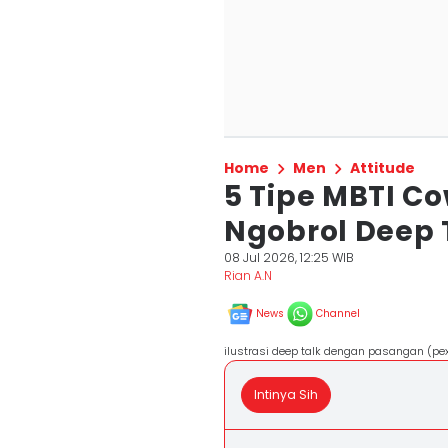
Home
Men
Attitude
5 Tipe MBTI C
Ngobrol Deep 
08 Jul 2026, 12:25 WIB
Rian A.N
News
Channel
ilustrasi deep talk dengan pasangan (pe
Intinya Sih