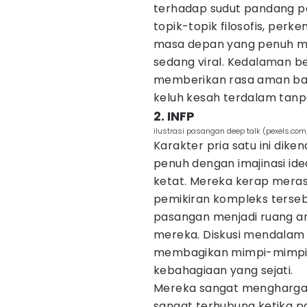
terhadap sudut pandang p
topik-topik filosofis, per
masa depan yang penuh m
sedang viral. Kedalaman 
memberikan rasa aman ba
keluh kesah terdalam tanp
2. INFP
ilustrasi pasangan deep talk (pexels.com
Karakter pria satu ini diken
penuh dengan imajinasi ideal
ketat. Mereka kerap meras
pemikiran kompleks terse
pasangan menjadi ruang a
mereka. Diskusi mendalam
membagikan mimpi-mimpi ab
kebahagiaan yang sejati.
Mereka sangat menghargai
sangat terhubung ketika p