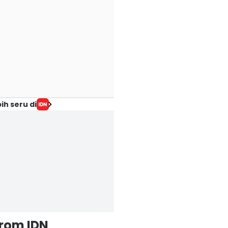
ih seru di
from IDN