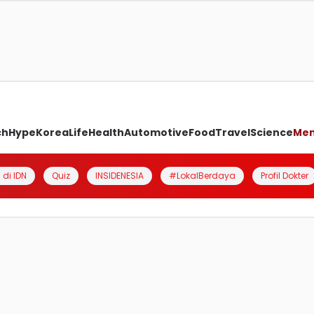
ch
Hype
Korea
Life
Health
Automotive
Food
Travel
Science
Me
 di IDN
Quiz
INSIDENESIA
#LokalBerdaya
Profil Dokter