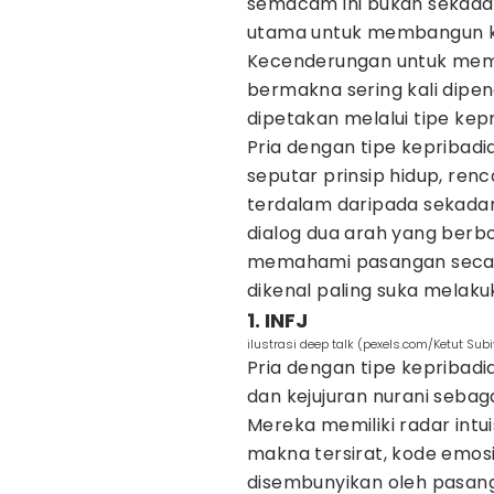
semacam ini bukan sekadar
utama untuk membangun ke
Kecenderungan untuk mem
bermakna sering kali dipe
dipetakan melalui tipe kep
Pria dengan tipe kepribadi
seputar prinsip hidup, re
terdalam daripada sekada
dialog dua arah yang berb
memahami pasangan secara 
dikenal paling suka melak
1. INFJ
ilustrasi deep talk (pexels.com/Ketut Sub
Pria dengan tipe kepribad
dan kejujuran nurani sebag
Mereka memiliki radar int
makna tersirat, kode emosi
disembunyikan oleh pasan