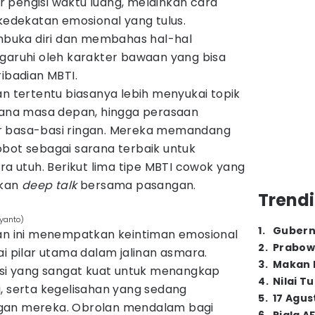
 pengisi waktu luang, melainkan cara
dekatan emosional yang tulus.
buka diri dan membahas hal-hal
ngaruhi oleh karakter bawaan yang bisa
ribadian MBTI.
an tertentu biasanya lebih menyukai topik
ncana masa depan, hingga perasaan
r basa-basi ringan. Mereka memandang
obot sebagai sarana terbaik untuk
utuh. Berikut lima tipe MBTI cowok yang
ukan
deep talk
bersama pasangan.
Trendi
iyanto)
1
.
Gubern
ian ini menempatkan keintiman emosional
2
.
Prabow
ai pilar utama dalam jalinan asmara.
3
.
Makan B
uisi yang sangat kuat untuk menangkap
4
.
Nilai T
, serta kegelisahan yang sedang
5
.
17 Agus
gan mereka. Obrolan mendalam bagi