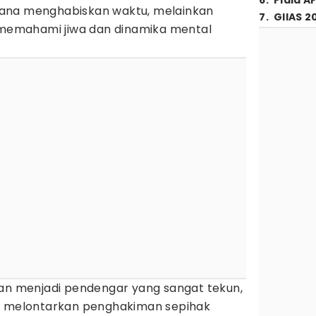
6
.
Piala A
ana menghabiskan waktu, melainkan
7
.
GIIAS 2
k memahami jiwa dan dinamika mental
kan menjadi pendengar yang sangat tekun,
ng melontarkan penghakiman sepihak