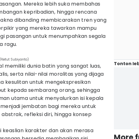
asangan. Mereka lebih suka membahas
kembangan kepribadian, hingga rencana
akna dibanding membicarakan tren yang
berpikir yang mereka tawarkan mampu
gi pasangan untuk menumpahkan segala
a ragu.
/Ketut Subiyanto)
Tonton leb
al memiliki dunia batin yang sangat luas,
is, serta nilai-nilai moralitas yang dijaga
a kesulitan untuk mengekspresikan
but kepada sembarang orang, sehingga
man utama untuk menyalurkan isi kepala
 menjadi jembatan bagi mereka untuk
strak, refleksi diri, hingga konsep
 keaslian karakter dan akan merasa
More 
asangan bersedia membagikan sisi