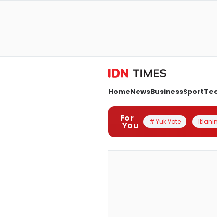
Home
News
Business
Sport
Te
For
# Yuk Vote
Iklanin
You