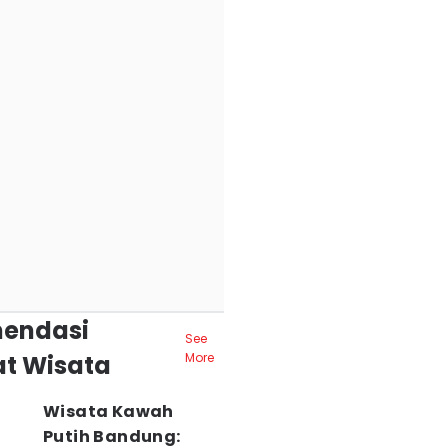
endasi
See
t Wisata
More
Wisata Kawah
Putih Bandung: