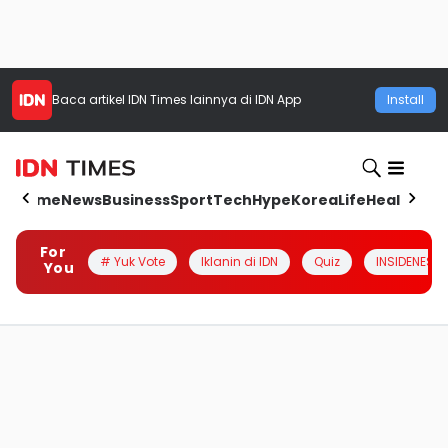
Baca artikel
IDN Times
lainnya di IDN App
Install
Home
News
Business
Sport
Tech
Hype
Korea
Life
Health
Aut
For
# Yuk Vote
Iklanin di IDN
Quiz
INSIDENESIA
You