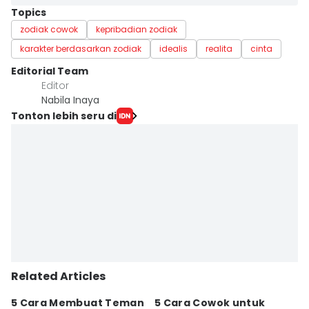
Topics
zodiak cowok
kepribadian zodiak
karakter berdasarkan zodiak
idealis
realita
cinta
Editorial Team
Editor
Nabila Inaya
Tonton lebih seru di
Related Articles
5 Cara Membuat Teman
5 Cara Cowok untuk
5