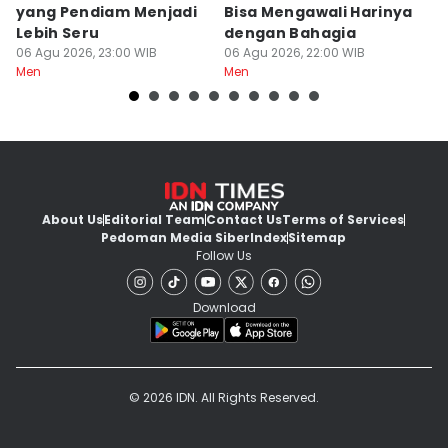
yang Pendiam Menjadi
Bisa Mengawali Harinya
P
Lebih Seru
dengan Bahagia
d
06 Agu 2026, 23:00 WIB
06 Agu 2026, 22:00 WIB
06
Men
Men
M
About Us
Editorial Team
Contact Us
Terms of Services
Pedoman Media Siber
Index
Sitemap
Follow Us
Download
© 2026 IDN. All Rights Reserved.