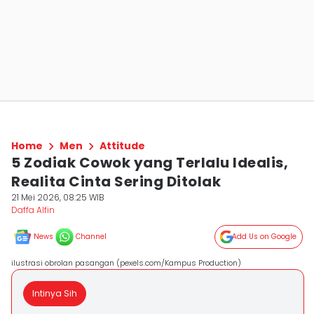
Home
Men
Attitude
5 Zodiak Cowok yang Terlalu Idealis,
Realita Cinta Sering Ditolak
21 Mei 2026, 08:25 WIB
Daffa Alfin
News
Channel
Add Us on Google
ilustrasi obrolan pasangan (pexels.com/Kampus Production)
Intinya Sih