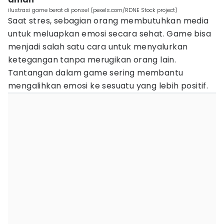
ilustrasi game berat di ponsel (pexels.com/RDNE Stock project)
Saat stres, sebagian orang membutuhkan media
untuk meluapkan emosi secara sehat. Game bisa
menjadi salah satu cara untuk menyalurkan
ketegangan tanpa merugikan orang lain.
Tantangan dalam game sering membantu
mengalihkan emosi ke sesuatu yang lebih positif.