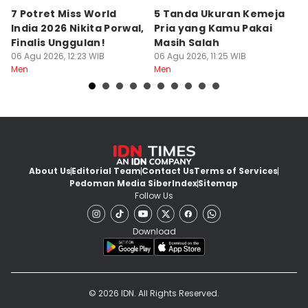
7 Potret Miss World
5 Tanda Ukuran Kemeja
5
India 2026 Nikita Porwal,
Pria yang Kamu Pakai
M
Finalis Unggulan!
Masih Salah
K
06 Agu 2026, 12:23 WIB
06 Agu 2026, 11:25 WIB
Di
06
Men
Men
M
About Us
Editorial Team
Contact Us
Terms of Services
Pedoman Media Siber
Index
Sitemap
Follow Us
Download
© 2026 IDN. All Rights Reserved.