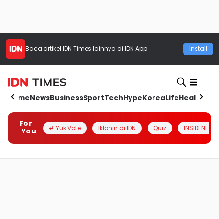
Baca artikel
IDN Times
lainnya di IDN App
Install
Home
News
Business
Sport
Tech
Hype
Korea
Life
Health
Aut
For
# Yuk Vote
Iklanin di IDN
Quiz
INSIDENESIA
You