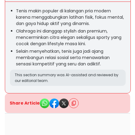
Tenis makin populer di kalangan pria modern
karena menggabungkan latihan fisik, fokus mental,
dan gaya hidup aktif yang dinamis.
Olahraga ini dianggap stylish dan premium,
mencerminkan citra elegan sekaligus sporty yang
cocok dengan lifestyle masa kini.
Selain menyehatkan, tenis juga jadi ajang
membangun relasi sosial serta menawarkan
sensasi kompetitif yang seru dan adiktif.
This section summary was AI-assisted and reviewed by
our editorial team.
Share Article