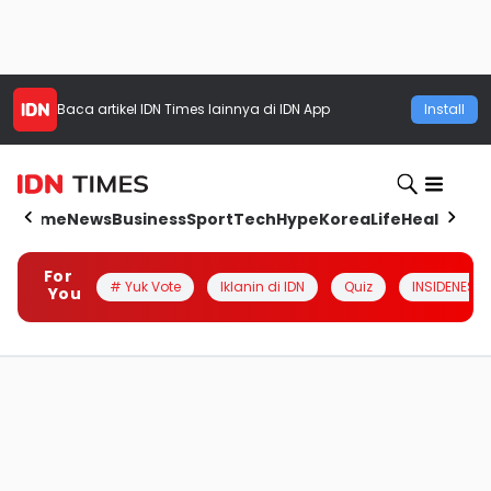
Baca artikel
IDN Times
lainnya di IDN App
Install
Home
News
Business
Sport
Tech
Hype
Korea
Life
Health
Aut
For
# Yuk Vote
Iklanin di IDN
Quiz
INSIDENESIA
You