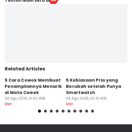
Tonton lebih seru di
Related Articles
5 Cara Cowok Membuat
5 Kebiasaan Pria yang
I
Penampilannya Menarik
Berubah setelah Punya
S
di Mata Cewek
Smartwatch
L
06 Agu 2026, 21:00 WIB
06 Agu 2026, 20:10 WIB
P
06
Men
Men
M