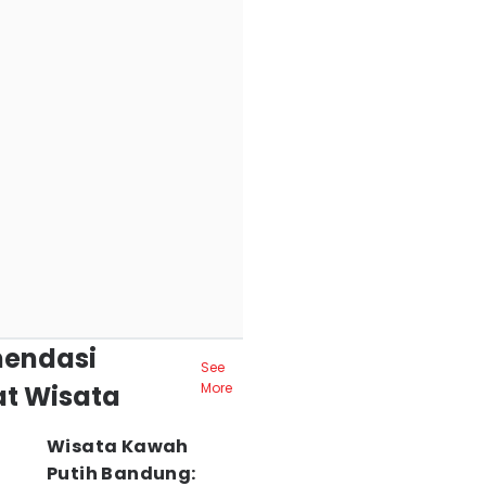
endasi
See
t Wisata
More
Wisata Kawah
Putih Bandung: