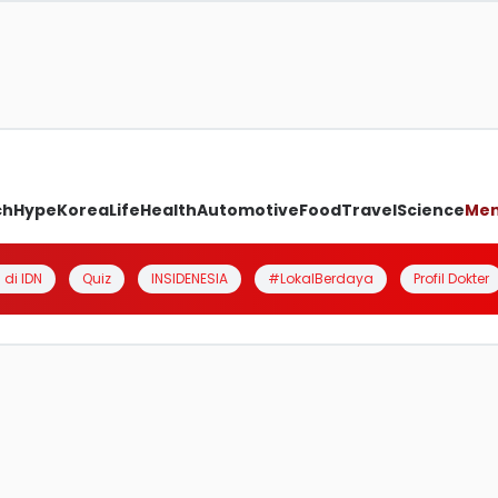
ch
Hype
Korea
Life
Health
Automotive
Food
Travel
Science
Me
 di IDN
Quiz
INSIDENESIA
#LokalBerdaya
Profil Dokter