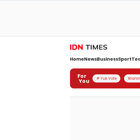
Home
News
Business
Sport
Te
For
# Yuk Vote
Iklanin
You