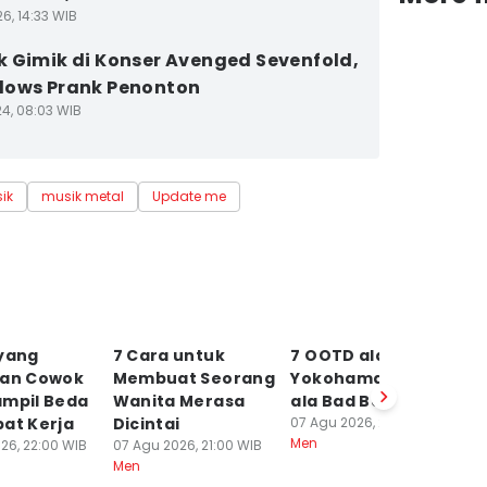
6, 14:33 WIB
 Gimik di Konser Avenged Sevenfold,
dows Prank Penonton
24, 08:03 WIB
ik
musik metal
Update me
 yang
7 Cara untuk
7 OOTD ala Ryusei
5
kan Cowok
Membuat Seorang
Yokohama, Cool
M
ampil Beda
Wanita Merasa
ala Bad Boy!
Ku
at Kerja
Dicintai
07 Agu 2026, 20:25 WIB
D
Men
26, 22:00 WIB
07 Agu 2026, 21:00 WIB
H
Men
07