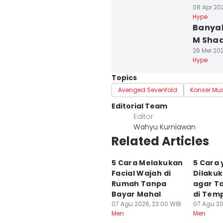
08 Apr 202
Hype
Banyak
M Sha
26 Mei 20
Hype
Topics
Avenged Sevenfold
Konser Mus
Editorial Team
Editor
Wahyu Kurniawan
Related Articles
5 Cara Melakukan
5 Cara
Facial Wajah di
Dilaku
Rumah Tanpa
agar T
Bayar Mahal
di Temp
07 Agu 2026, 23:00 WIB
07 Agu 20
Men
Men