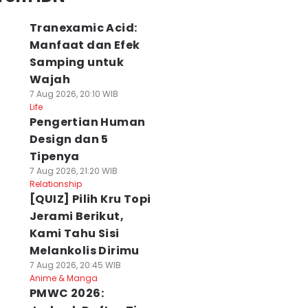
Tranexamic Acid:
Manfaat dan Efek
Samping untuk
Wajah
7 Aug 2026, 20:10 WIB
Life
Pengertian Human
Design dan 5
Tipenya
7 Aug 2026, 21:20 WIB
Relationship
[QUIZ] Pilih Kru Topi
Jerami Berikut,
 Cara
adidas Rilis Koleksi
5 Cara Mudah
Kami Tahu Sisi
eningkatkan
FW26 Roots of
Melakukan
Melankolis Dirimu
alitas Diri Agar
Heritage yang
Pendekatan
7 Aug 2026, 20:45 WIB
isukai Kaum
Terinspirasi Batik
dengan Cewek
Anime & Manga
awa
07 Agu 2026, 19:03 WIB
yang Selektif
PMWC 2026:
Men
 Agu 2026, 20:00 WIB
07 Agu 2026, 19:00 WI