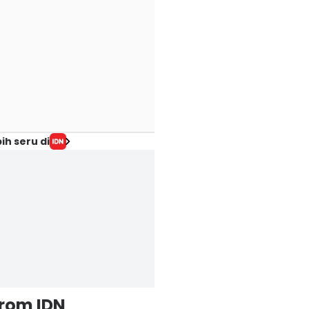
ih seru di
from IDN