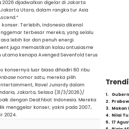
2026 dijadwalkan digelar di Jakarta
 Jakarta Utara, dalam rangka tur Asia
Ascend.”
 konser. Terlebih, Indonesia dikenal
penggemar terbesar mereka, yang selalu
asa lebih liar dan penuh energi.
ment juga memastikan kalau antusiasme
san utama kenapa Avenged Sevenfold terus
o konsernya luar biasa dihadiri 80 ribu
anbase
nomor satu, mereka pilih
Trendi
 Entertainment, Ravel Junardy dalam
daria, Jakarta, Selasa (31/3/2026)/
1
.
Gubern
aik dengan Deathbat Indonesia. Mereka
2
.
Prabow
ik menggelar konser, yakni pada 2007,
3
.
Makan B
ir 2024.
4
.
Nilai T
5
.
17 Agus