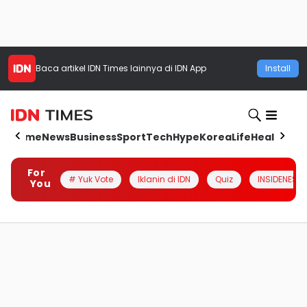
Baca artikel
IDN Times
lainnya di IDN App
Install
Home
News
Business
Sport
Tech
Hype
Korea
Life
Health
Aut
For
# Yuk Vote
Iklanin di IDN
Quiz
INSIDENESIA
You