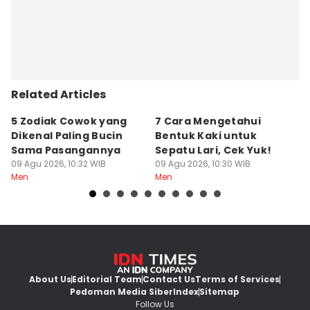
Editor
Jumawan Syahrudin
Related Articles
5 Zodiak Cowok yang
7 Cara Mengetahui
K
Dikenal Paling Bucin
Bentuk Kaki untuk
S
Sama Pasangannya
Sepatu Lari, Cek Yuk!
y
09 Agu 2026, 10:32 WIB
09 Agu 2026, 10:30 WIB
09
Men
Men
M
About Us
Editorial Team
Contact Us
Terms of Services
Pedoman Media Siber
Index
Sitemap
Follow Us