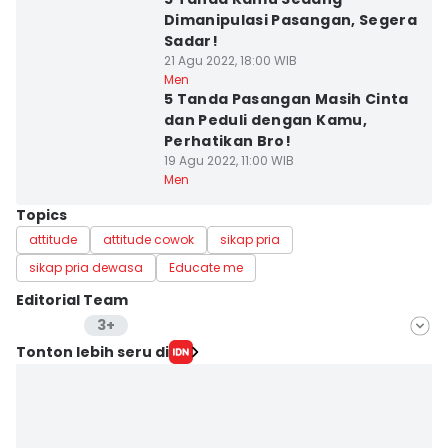
Dimanipulasi Pasangan, Segera
Sadar!
21 Agu 2022, 18:00 WIB
Men
5 Tanda Pasangan Masih Cinta
dan Peduli dengan Kamu,
Perhatikan Bro!
19 Agu 2022, 11:00 WIB
Men
Topics
attitude
attitude cowok
sikap pria
sikap pria dewasa
Educate me
Editorial Team
3+
Editor
Tonton lebih seru di
Wahyu Kurniawan
Editor
ega syakila