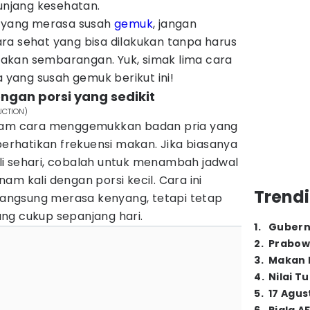
nunjang kesehatan.
a yang merasa susah
gemuk
, jangan
ra sehat yang bisa dilakukan tanpa harus
akan sembarangan. Yuk, simak lima cara
yang susah gemuk berikut ini!
engan porsi yang sedikit
UCTION)
alam cara menggemukkan badan pria yang
rhatikan frekuensi makan. Jika biasanya
i sehari, cobalah untuk menambah jadwal
am kali dengan porsi kecil. Cara ini
Trendi
 langsung merasa kenyang, tetapi tetap
ng cukup sepanjang hari.
1
.
Gubern
2
.
Prabow
3
.
Makan B
4
.
Nilai T
5
.
17 Agus