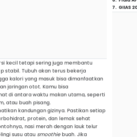
6
.
Piala A
7
.
GIIAS 2
rsi kecil tetapi sering juga membantu
 stabil. Tubuh akan terus bekerja
ga kalori yang masuk bisa dimanfaatkan
n jaringan otot. Kamu bisa
t di antara waktu makan utama, seperti
m, atau buah pisang.
tikan kandungan gizinya. Pastikan setiap
bohidrat, protein, dan lemak sehat
ntohnya, nasi merah dengan lauk telur
elingi susu atau
smoothie
buah. Jika