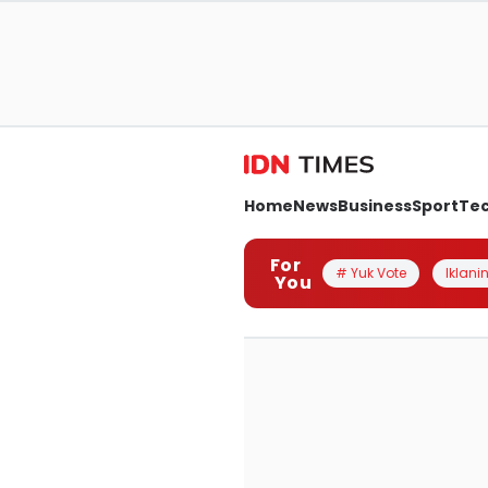
Home
News
Business
Sport
Te
For
# Yuk Vote
Iklanin
You