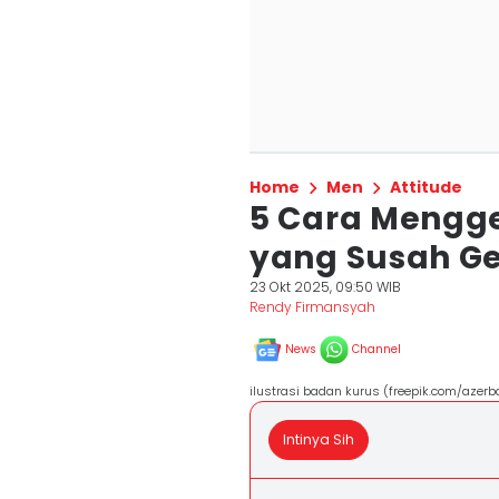
Home
Men
Attitude
5 Cara Mengg
yang Susah G
23 Okt 2025, 09:50 WIB
Rendy Firmansyah
News
Channel
ilustrasi badan kurus (freepik.com/azerb
Intinya Sih