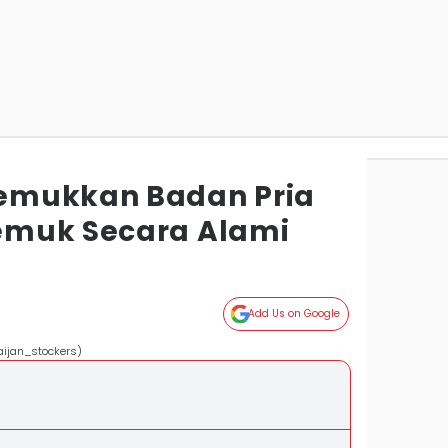
emukkan Badan Pria
emuk Secara Alami
Add Us on Google
aijan_stockers)