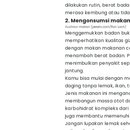
dilakukan rutin, berat b
merasa kembung atau tid
2. Mengonsumsi makana
ilustrasi makan (pexels.com/Ron Lach)
Menggemukkan badan buka
memperhatikan kualitas giz
dengan makan makanan cep
menambah berat badan. Pada
menimbulkan penyakit sepe
jantung.
Kamu bisa mulai dengan me
daging tanpa lemak, ikan, 
Jenis makanan ini mengand
membangun massa otot dan 
karbohidrat kompleks dari
juga membantu memenuhi k
Jangan lupakan lemak seha