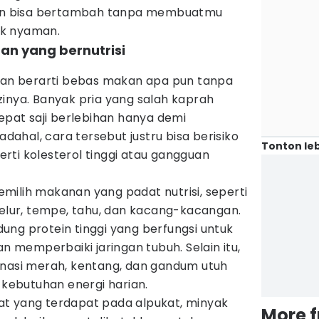
adan bisa bertambah tanpa membuatmu
ak nyaman.
n yang bernutrisi
n berarti bebas makan apa pun tanpa
inya. Banyak pria yang salah kaprah
at saji berlebihan hanya demi
hal, cara tersebut justru bisa berisiko
Tonton leb
rti kolesterol tinggi atau gangguan
milih makanan yang padat nutrisi, seperti
telur, tempe, tahu, dan kacang-kacangan.
ung protein tinggi yang berfungsi untuk
memperbaiki jaringan tubuh. Selain itu,
 nasi merah, kentang, dan gandum utuh
ebutuhan energi harian.
t yang terdapat pada alpukat, minyak
More 