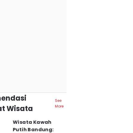
endasi
See
t Wisata
More
Wisata Kawah
Putih Bandung: