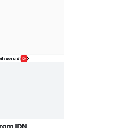
ih seru di
from IDN