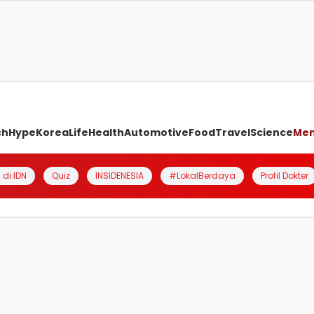
ch
Hype
Korea
Life
Health
Automotive
Food
Travel
Science
Me
 di IDN
Quiz
INSIDENESIA
#LokalBerdaya
Profil Dokter