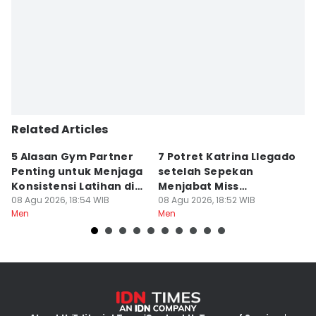
Editor
ega syakila
Editor
Jumawan Syahrudin
Related Articles
5 Alasan Gym Partner
7 Potret Katrina Llegado
7
Penting untuk Menjaga
setelah Sepekan
A
Konsistensi Latihan di
Menjabat Miss
M
Gym
08 Agu 2026, 18:54 WIB
Supranational 2026
08 Agu 2026, 18:52 WIB
08
Men
Men
M