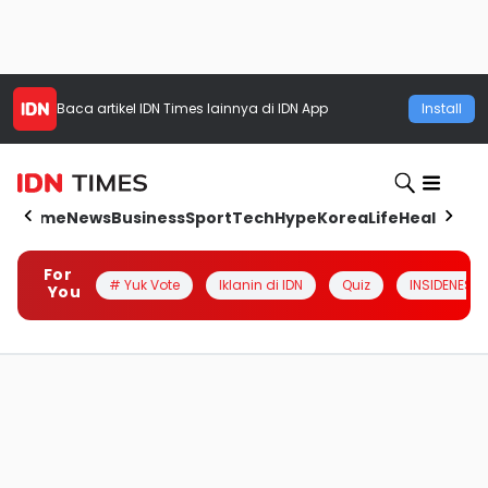
Baca artikel
IDN Times
lainnya di IDN App
Install
Home
News
Business
Sport
Tech
Hype
Korea
Life
Health
Aut
For
# Yuk Vote
Iklanin di IDN
Quiz
INSIDENESIA
You