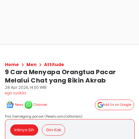
Home
Men
Attitude
9 Cara Menyapa Orangtua Pacar
Melalui Chat yang Bikin Akrab
28 Apr 2026, 14:00 WIB
ega syakila
News
Channel
Add Us on Google
Pria memegang ponsel (Pexels.com/cottonbro)
Intinya Sih
Gini Kak