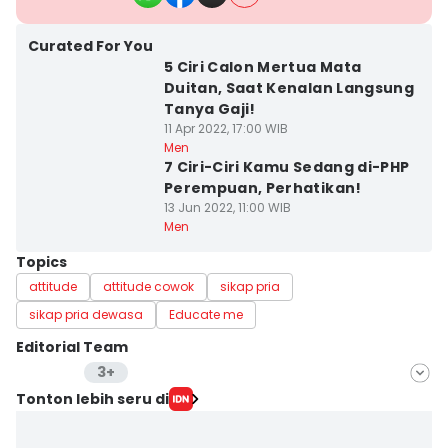
Curated For You
5 Ciri Calon Mertua Mata
Duitan, Saat Kenalan Langsung
Tanya Gaji!
11 Apr 2022, 17:00 WIB
Men
7 Ciri-Ciri Kamu Sedang di-PHP
Perempuan, Perhatikan!
13 Jun 2022, 11:00 WIB
Men
Topics
attitude
attitude cowok
sikap pria
sikap pria dewasa
Educate me
Editorial Team
3+
Editor
Tonton lebih seru di
Wahyu Kurniawan