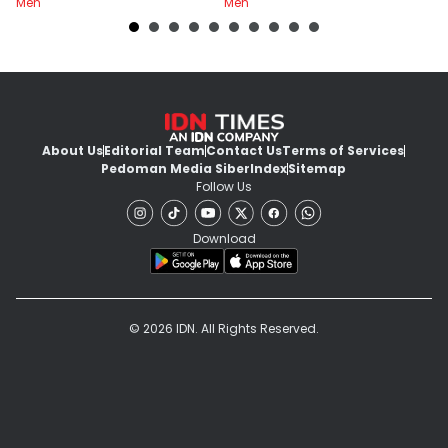
Men
Men
M
About Us
Editorial Team
Contact Us
Terms of Services
Pedoman Media Siber
Index
Sitemap
Follow Us
Download
© 2026 IDN. All Rights Reserved.