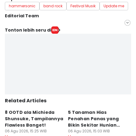
hammersonic
band rock
Festival Musik
Update me
Editorial Team
Editor
Tonton lebih seru di
Ilyas Listianto Mujib
Editor
Wahyu Kurniawan
Related Articles
8 OOTD ala Michieda
5 Tanaman Hias
5
Shunsuke, Tampilannya
Penahan Panas yang
B
Flawless Banget!
Bikin Sekitar Hunian
M
06 Agu 2026, 15:25 WIB
Tampak Adem
06 Agu 2026, 15:03 WIB
V
06