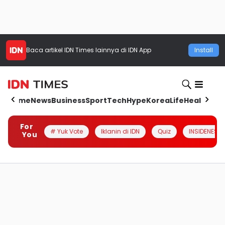
Baca artikel
IDN Times
lainnya di IDN App
Install
Home
News
Business
Sport
Tech
Hype
Korea
Life
Health
Aut
For
# Yuk Vote
Iklanin di IDN
Quiz
INSIDENESIA
You