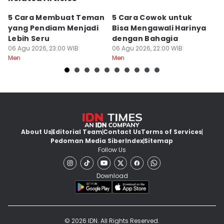
5 Cara Membuat Teman
5 Cara Cowok untuk
5
yang Pendiam Menjadi
Bisa Mengawali Harinya
P
Lebih Seru
dengan Bahagia
d
06 Agu 2026, 23:00 WIB
06 Agu 2026, 22:00 WIB
06
Men
Men
M
About Us
Editorial Team
Contact Us
Terms of Services
Pedoman Media Siber
Index
Sitemap
Follow Us
Download
© 2026 IDN. All Rights Reserved.