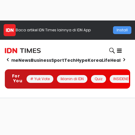
Baca artikel
IDN Times
lainnya di IDN App
Install
Home
News
Business
Sport
Tech
Hype
Korea
Life
Health
Aut
For
# Yuk Vote
Iklanin di IDN
Quiz
INSIDENESIA
You