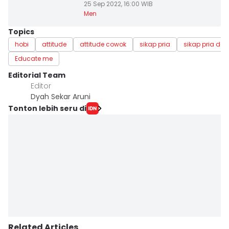
25 Sep 2022, 16:00 WIB
Men
Topics
hobi
attitude
attitude cowok
sikap pria
sikap pria de
Educate me
Editorial Team
Editor
Dyah Sekar Aruni
Tonton lebih seru di
Related Articles