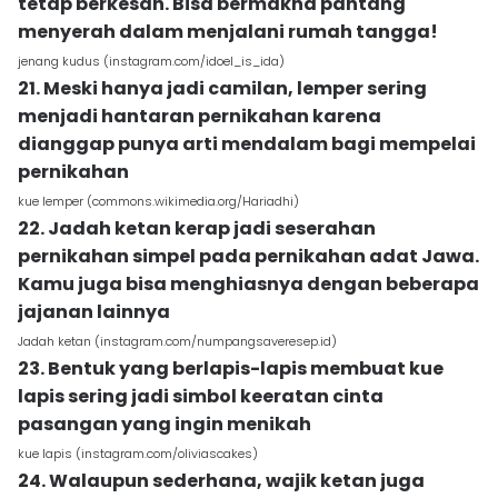
tetap berkesan. Bisa bermakna pantang
menyerah dalam menjalani rumah tangga!
jenang kudus (instagram.com/idoel_is_ida)
21. Meski hanya jadi camilan, lemper sering
menjadi hantaran pernikahan karena
dianggap punya arti mendalam bagi mempelai
pernikahan
kue lemper (commons.wikimedia.org/Hariadhi)
22. Jadah ketan kerap jadi seserahan
pernikahan simpel pada pernikahan adat Jawa.
Kamu juga bisa menghiasnya dengan beberapa
jajanan lainnya
Jadah ketan (instagram.com/numpangsaveresep.id)
23. Bentuk yang berlapis-lapis membuat kue
lapis sering jadi simbol keeratan cinta
pasangan yang ingin menikah
kue lapis (instagram.com/oliviascakes)
24. Walaupun sederhana, wajik ketan juga