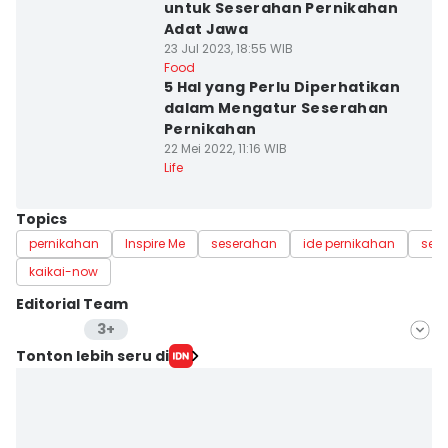
untuk Seserahan Pernikahan
Adat Jawa
23 Jul 2023, 18:55 WIB
Food
5 Hal yang Perlu Diperhatikan
dalam Mengatur Seserahan
Pernikahan
22 Mei 2022, 11:16 WIB
Life
Topics
pernikahan
Inspire Me
seserahan
ide pernikahan
ses
kaikai-now
Editorial Team
3+
Editor
Tonton lebih seru di
Mayang Ulfah Narimanda
Editor
Yogama Wisnu Oktyandito