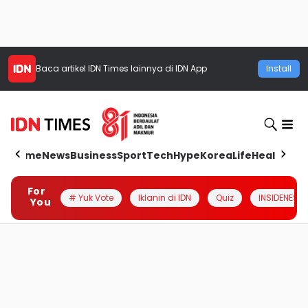
Baca artikel
IDN Times
lainnya di IDN App
Install
Home
News
Business
Sport
Tech
Hype
Korea
Life
Health
Aut
For
# Yuk Vote
Iklanin di IDN
Quiz
INSIDENESIA
You