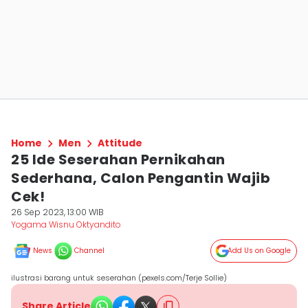
Home
Men
Attitude
25 Ide Seserahan Pernikahan
Sederhana, Calon Pengantin Wajib
Cek!
26 Sep 2023, 13:00 WIB
Yogama Wisnu Oktyandito
News
Channel
Add Us on Google
ilustrasi barang untuk seserahan (pexels.com/Terje Sollie)
Share Article