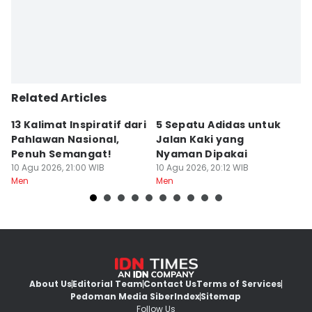
Editor
Wahyu Kurniawan
Editor
Yunisda Dwi Saputri
Related Articles
13 Kalimat Inspiratif dari
5 Sepatu Adidas untuk
A
Pahlawan Nasional,
Jalan Kaki yang
B
Penuh Semangat!
Nyaman Dipakai
D
10 Agu 2026, 21:00 WIB
10 Agu 2026, 20:12 WIB
10
Men
Men
M
About Us
Editorial Team
Contact Us
Terms of Services
Pedoman Media Siber
Index
Sitemap
Follow Us