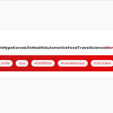
ch
Hype
Korea
Life
Health
Automotive
Food
Travel
Science
Me
 di IDN
Quiz
INSIDENESIA
#LokalBerdaya
Profil Dokter