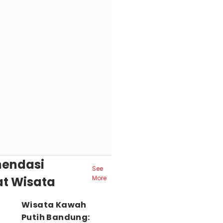
endasi
See
t Wisata
More
Wisata Kawah
Putih Bandung: