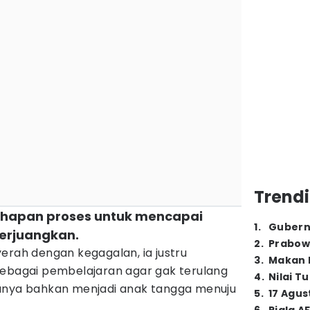
Trendi
ahapan proses untuk mencapai
1
.
Gubern
perjuangkan.
2
.
Prabow
erah dengan kegagalan, ia justru
3
.
Makan B
sebagai pembelajaran agar gak terulang
4
.
Nilai T
uanya bahkan menjadi anak tangga menuju
5
.
17 Agus