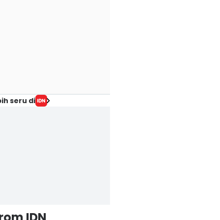
ih seru di
from IDN