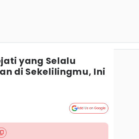
ejati yang Selalu
n di Sekelilingmu, Ini
Add Us on Google