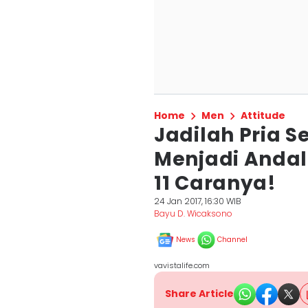
Home
Men
Attitude
Jadilah Pria S
Menjadi Andala
11 Caranya!
24 Jan 2017, 16:30 WIB
Bayu D. Wicaksono
News
Channel
vavistalife.com
Share Article