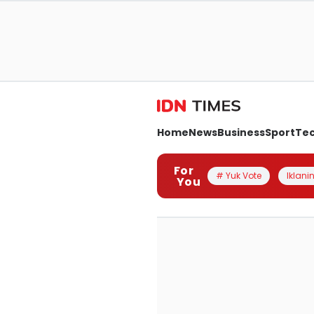
Home
News
Business
Sport
Te
For
# Yuk Vote
Iklanin
You