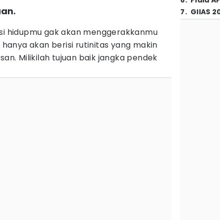
6
.
Piala A
uan.
7
.
GIIAS 2
vasi hidupmu gak akan menggerakkanmu
anya akan berisi rutinitas yang makin
. Milikilah tujuan baik jangka pendek