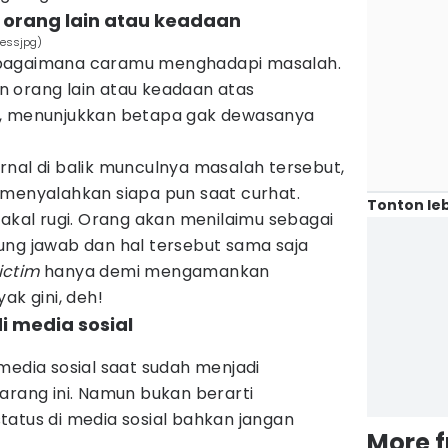
 orang lain atau keadaan
lessjpg)
hat bagaimana caramu menghadapi masalah.
 orang lain atau keadaan atas
i, menunjukkan betapa gak dewasanya
nal di balik munculnya masalah tersebut,
 menyalahkan siapa pun saat curhat.
Tonton leb
bakal rugi. Orang akan menilaimu sebagai
ung jawab dan hal tersebut sama saja
ictim
hanya demi mengamankan
ak gini, deh!
di media sosial
media sosial saat sudah menjadi
arang ini. Namun bukan berarti
tatus di media sosial bahkan jangan
More 