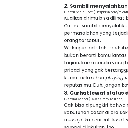
2. Sambil menyalahkan
Ilustrai pria curhat (Unsplash.com/relent
Kualitas dirimu bisa dili
Curhat sambil menyalahkan
permasalahan yang terjad
orang tersebut.
Walaupun ada faktor ekster
bukan berarti kamu lantas
Lagian, kamu sendiri yang 
pribadi yang gak bertangg
kamu melakukan
playing v
reputasimu. Duh, jangan kay
3. Curhat lewat status 
Ilustrasi ponsel (Pexels/Tracy Le Blanc)
Gak bisa dipungkiri bahwa 
kebutuhan dasar di era sek
mewajarkan curhat lewat s
sampai dilakukan, lho.