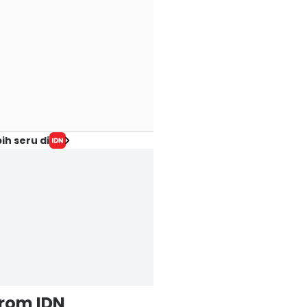
ih seru di
from IDN