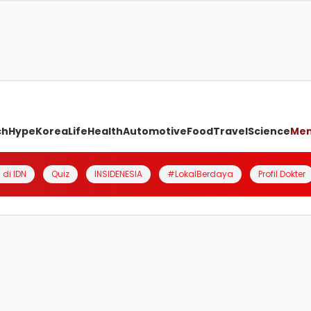
ch
Hype
Korea
Life
Health
Automotive
Food
Travel
Science
Me
 di IDN
Quiz
INSIDENESIA
#LokalBerdaya
Profil Dokter