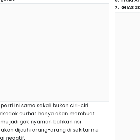
6
.
Piala A
7
.
GIIAS 2
rti ini sama sekali bukan ciri-ciri
erkedok curhat hanya akan membuat
u jadi gak nyaman bahkan risi
 akan dijauhi orang-orang di sekitarmu
i negatif.