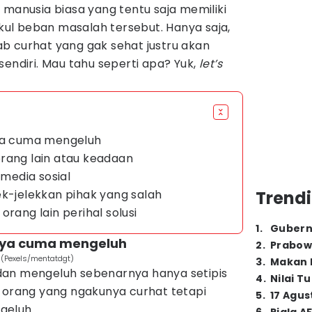
 manusia biasa yang tentu saja memiliki
l beban masalah tersebut. Hanya saja,
b curhat yang gak sehat justru akan
sendiri. Mau tahu seperti apa? Yuk,
let’s
nya cuma mengeluh
rang lain atau keadaan
 media sosial
ek-jelekkan pihak yang salah
Trendi
orang lain perihal solusi
1
.
Gubern
rnya cuma mengeluh
2
.
Prabow
 (Pexels/mentatdgt)
3
.
Makan B
dan mengeluh sebenarnya hanya setipis
4
.
Nilai T
i orang yang ngakunya curhat tetapi
5
.
17 Agus
geluh.