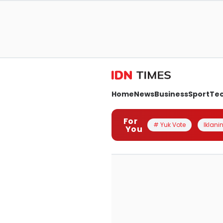
Home
News
Business
Sport
Te
For
# Yuk Vote
Iklanin
You