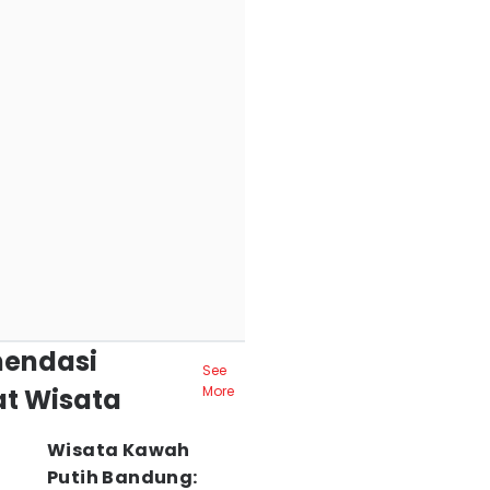
endasi
See
t Wisata
More
Wisata Kawah
Putih Bandung: