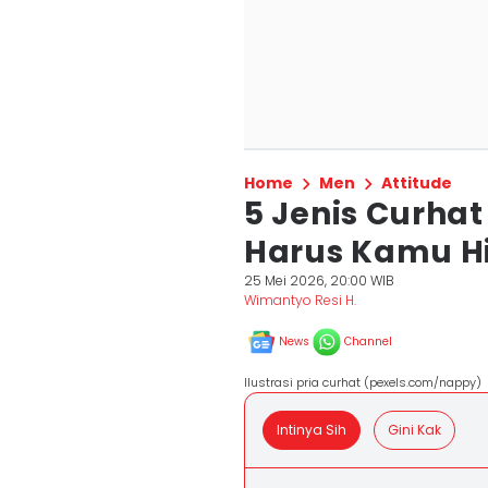
Home
Men
Attitude
5 Jenis Curhat
Harus Kamu H
25 Mei 2026, 20:00 WIB
Wimantyo Resi H.
News
Channel
Ilustrasi pria curhat (pexels.com/nappy)
Intinya Sih
Gini Kak