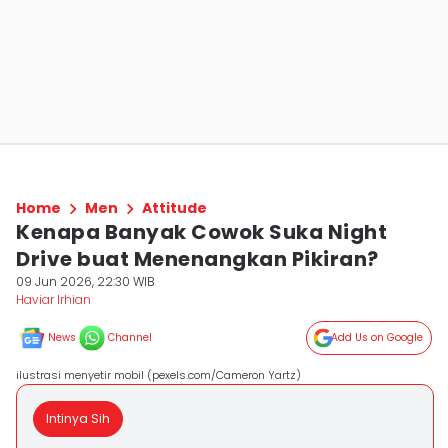
Home
Men
Attitude
Kenapa Banyak Cowok Suka Night
Drive buat Menenangkan Pikiran?
09 Jun 2026, 22:30 WIB
Haviar Irhian
News
Channel
Add Us on Google
ilustrasi menyetir mobil (pexels.com/Cameron Yartz)
Intinya Sih