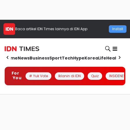
Baca artikel
IDN Times
lainnya di IDN App
Install
Home
News
Business
Sport
Tech
Hype
Korea
Life
Health
Aut
For
# Yuk Vote
Iklanin di IDN
Quiz
INSIDENESIA
You