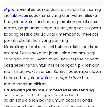
Night
drive
atau berkendara di malam hari sering
jadi
aktivitas
sederhana yang diam-diam disukai
banyak
cowok
. Entah menggunakan mobil atau
motor, perjalanan tanpa tujuan yang terlalu pasti
kadang terasa cukup untuk membantu melepas
penat setelah hari yang panjang.
Menariknya, kebiasaan ini bukan selalu soal hobi
otomotif atau sekadar jalan-jalan malam. Bagi
sebagian orang,
night drive
justru terasa seperti
cara sederhana untuk menenangkan pikiran dan
menikmati waktu sendiri. Berikut beberapa alasan
kenapa banyak
cowok
suka
night drive
buat
menenangkan pikiran.
1. Suasana jalan malam terasa lebih tenang
ilustrasi menyetir saat malam (pexels.com/Marek Piwnicki)
Salah satu alasan paling umum adalah kondisi
jalan yang biasanya lebih sepi dibanding siang