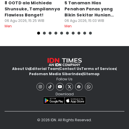
8 OOTD ala Michieda
5 Tanaman Hias
5
Shunsuke, Tampilannya
Penahan Panas yang
B
Flawless Banget!
Bikin Sekitar Hunian
M
06 Agu 2026, 15:25 WIB
Tampak Adem
06 Agu 2026, 15:03 WIB
V
06
Men
Men
M
About Us
Editorial Team
Contact Us
Terms of Services
Pedoman Media Siber
Index
Sitemap
Follow Us
Download
© 2026 IDN. All Rights Reserved.