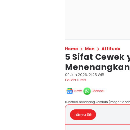
Home
Men
Attitude
5 Sifat Cewek 
Menenangkan 
09 Jun 2026, 21:25 WIB
Holida Lubis
News
Channel
ilustrasi sepasang kekasih (magnific.co
Intinya Sih