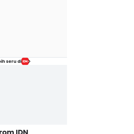
ih seru di
from IDN