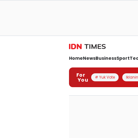
Home
News
Business
Sport
Te
For
# Yuk Vote
Iklanin
You