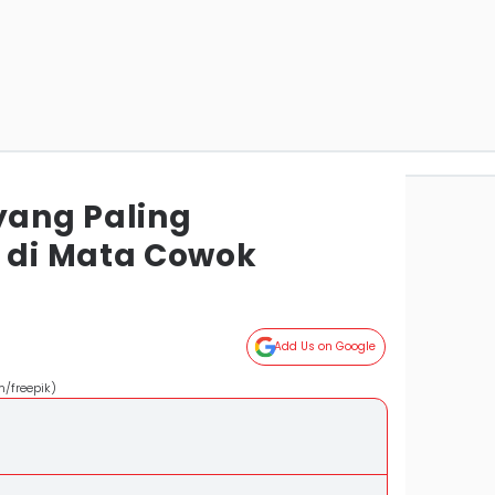
yang Paling
di Mata Cowok
Add Us on Google
m/freepik)