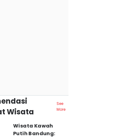
endasi
See
t Wisata
More
Wisata Kawah
Putih Bandung: