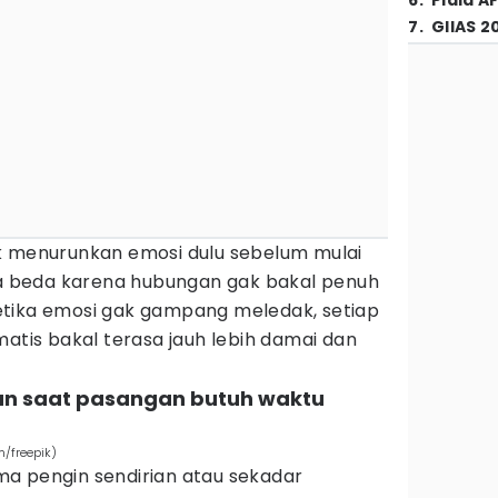
6
.
Piala A
7
.
GIIAS 2
k menurunkan emosi dulu sebelum mulai
asa beda karena hubungan gak bakal penuh
etika emosi gak gampang meledak, setiap
is bakal terasa jauh lebih damai dan
an saat pasangan butuh waktu
m/freepik)
a pengin sendirian atau sekadar