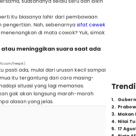
ersama, suasananya selalu seru dan bikin
erti itu biasanya lahir dari pembawaan
h pengertian. Nah, sebenarnya
sifat cewek
ng menenangkan di mata cowok? Yuk, simak
 atau meninggikan suara saat ada
ic.com/freepik)
 pasti ada, mulai dari urusan kecil sampai
mua itu tergantung dari cara masing-
Trendi
dapi situasi yang lagi memanas.
an gak akan langsung marah-marah
1
.
Gubern
pa alasan yang jelas.
2
.
Prabow
3
.
Makan B
4
.
Nilai T
5
.
17 Agus