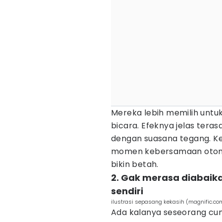
Mereka lebih memilih untu
bicara. Efeknya jelas ter
dengan suasana tegang. K
momen kebersamaan otomat
bikin betah.
2. Gak merasa diabaik
sendiri
ilustrasi sepasang kekasih (magnific.co
Ada kalanya seseorang cum