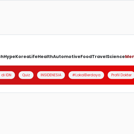
ch
Hype
Korea
Life
Health
Automotive
Food
Travel
Science
Me
 di IDN
Quiz
INSIDENESIA
#LokalBerdaya
Profil Dokter