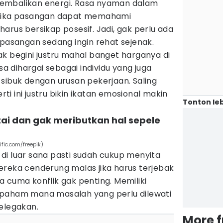
embalikan energi. Rasa nyaman dalam
etika pasangan dapat memahami
arus bersikap posesif. Jadi, gak perlu ada
 pasangan sedang ingin rehat sejenak.
k begini justru mahal banget harganya di
 dihargai sebagai individu yang juga
sibuk dengan urusan pekerjaan. Saling
i ini justru bikin ikatan emosional makin
Tonton leb
i dan gak meributkan hal sepele
fic.com/freepik)
di luar sana pasti sudah cukup menyita
ereka cenderung malas jika harus terjebak
 cuma konflik gak penting. Memiliki
 paham mana masalah yang perlu dilewati
elegakan.
More 