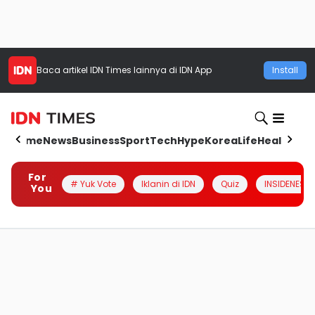
Baca artikel
IDN Times
lainnya di IDN App
Install
Home
News
Business
Sport
Tech
Hype
Korea
Life
Health
Aut
For
# Yuk Vote
Iklanin di IDN
Quiz
INSIDENESIA
You