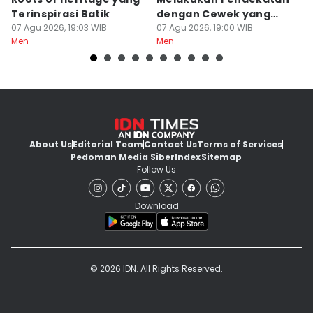
Terinspirasi Batik
dengan Cewek yang
D
07 Agu 2026, 19:03 WIB
Selektif
07 Agu 2026, 19:00 WIB
07
Men
Men
M
About Us
Editorial Team
Contact Us
Terms of Services
Pedoman Media Siber
Index
Sitemap
Follow Us
Download
© 2026 IDN. All Rights Reserved.