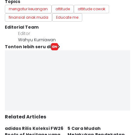
Topics
mengatur keuangan
attitude
attitude cowok
finansial anak muda
Educate me
Editorial Team
Editor
Wahyu Kurniawan
Tonton lebih seru di
Related Articles
adidas Rilis Koleksi FW26
5 Cara Mudah
S
Roots of Heritage yang
Melakukan Pendekatan
P