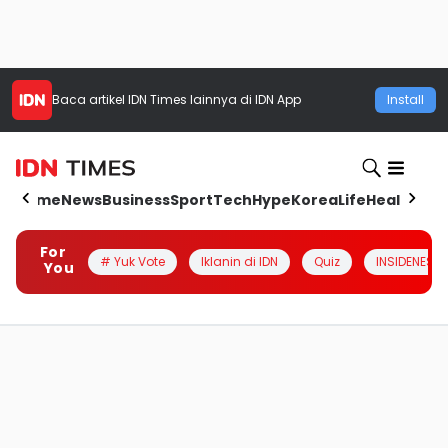
Baca artikel
IDN Times
lainnya di IDN App
Install
Home
News
Business
Sport
Tech
Hype
Korea
Life
Health
Aut
For
# Yuk Vote
Iklanin di IDN
Quiz
INSIDENESIA
You