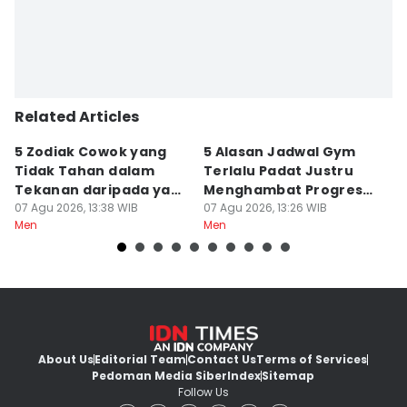
Related Articles
5 Zodiak Cowok yang
5 Alasan Jadwal Gym
7
Tidak Tahan dalam
Terlalu Padat Justru
S
Tekanan daripada yang
Menghambat Progres
K
Lain
07 Agu 2026, 13:38 WIB
Latihan
07 Agu 2026, 13:26 WIB
C
07
Men
Men
M
About Us
Editorial Team
Contact Us
Terms of Services
Pedoman Media Siber
Index
Sitemap
Follow Us