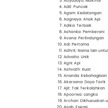
Abyudaya: Makmur
Adit: Puncak
Agam: Kedatangan
Aagneya: Anak Api
Adika: Terbaik
Ashanka: Pemberani
Avana: Perlindungan
Adi: Pertama
Adhrit: Nama lain unt
Advaita: Unik
Agni: Api
Ashvath: Kuat
Ananda: Kebahagiaan
Akarsana: Daya Tarik
Ajit: Tak Terkalahkan
Apoorwa: Langka
Archan: Dikhususkan
Asab: Esensi