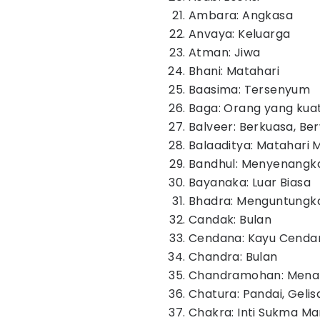
Ambara: Angkasa
Anvaya: Keluarga
Atman: Jiwa
Bhani: Matahari
Baasima: Tersenyum
Baga: Orang yang kua
Balveer: Berkuasa, B
Balaaditya: Matahari 
Bandhul: Menyenangk
Bayanaka: Luar Biasa
Bhadra: Menguntungk
Candak: Bulan
Cendana: Kayu Cenda
Chandra: Bulan
Chandramohan: Menari
Chatura: Pandai, Gelisa
Chakra: Inti Sukma Ma