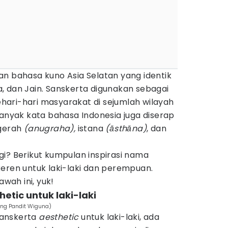
an bahasa kuno Asia Selatan yang identik
, dan Jain. Sanskerta digunakan sebagai
ari-hari masyarakat di sejumlah wilayah
Banyak kata bahasa Indonesia juga diserap
ugerah
(anugraha),
istana
(
āsthāna)
, dan
i? Berikut kumpulan inspirasi nama
eren untuk laki-laki dan perempuan.
ah ini, yuk!
etic untuk laki-laki
ung Pandit Wiguna)
Sanskerta
aesthetic
untuk laki-laki, ada