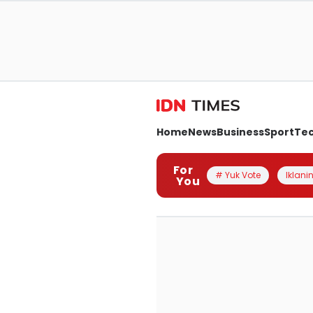
Home
News
Business
Sport
Te
For
# Yuk Vote
Iklanin
You