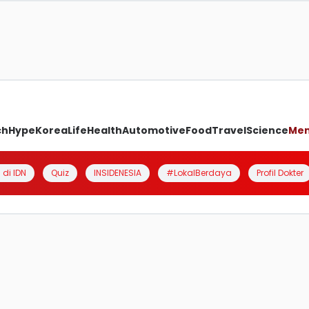
ch
Hype
Korea
Life
Health
Automotive
Food
Travel
Science
Me
 di IDN
Quiz
INSIDENESIA
#LokalBerdaya
Profil Dokter