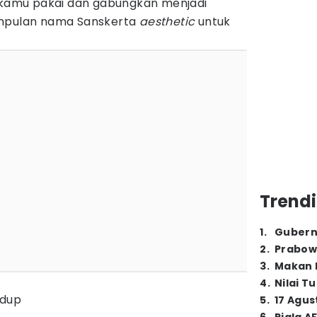
a kamu pakai dan gabungkan menjadi
umpulan nama Sanskerta
aesthetic
untuk
Trendi
1
.
Gubern
2
.
Prabow
3
.
Makan B
4
.
Nilai T
idup
5
.
17 Agus