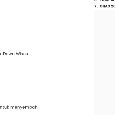
6
.
Piala A
7
.
GIIAS 2
uk Dewa Wisnu
 untuk menyembah