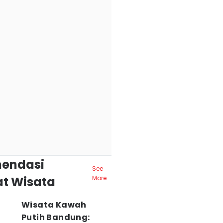
endasi
See
t Wisata
More
Wisata Kawah
Putih Bandung: