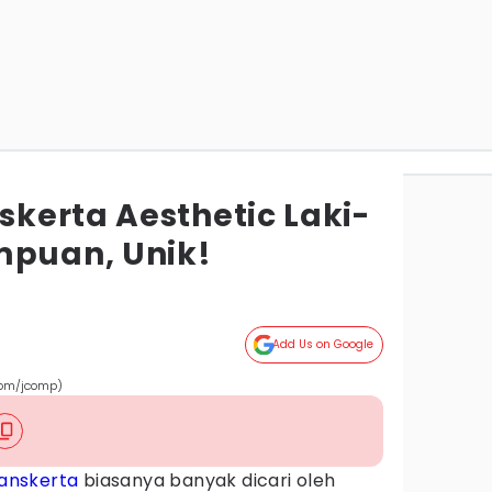
kerta Aesthetic Laki-
mpuan, Unik!
Add Us on Google
com/jcomp)
anskerta
biasanya banyak dicari oleh