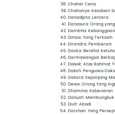
Chahel: Ceria
Chaitanya: Keadaan S
Danadipta: Lentera
Danasura: Orang yan
Dambha: Kebanggaa
Dimas: Yang Terkasih
Dirandra: Pemberani
Davka: Bersifat Ketuh
Darmawangsa: Berbag
Daiwik: Atas Rahmat 
Daksh: Penguasa Dak
Dakara: Sepanjang M
Dewa: Orang Yang Ing
Dhamma: Kebenaran
Danush: Membungkuk
Divit: Abadi
Darshan: Yang Persept