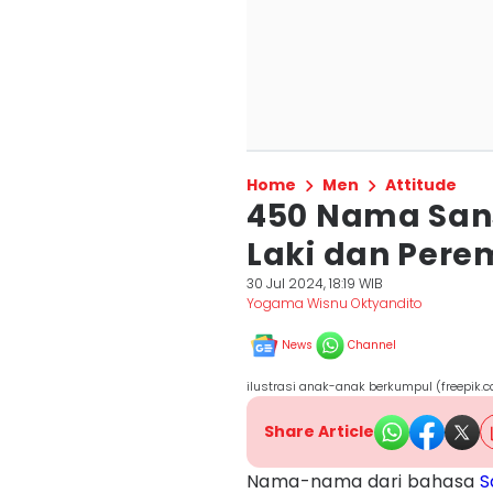
Home
Men
Attitude
450 Nama Sans
Laki dan Pere
30 Jul 2024, 18:19 WIB
Yogama Wisnu Oktyandito
News
Channel
ilustrasi anak-anak berkumpul (freepik.
Share Article
Nama-nama dari bahasa
S