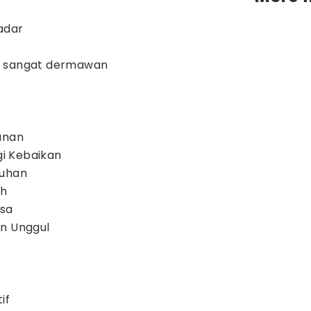
adar
g sangat dermawan
n
anan
i Kebaikan
Tuhan
sh
asa
in Unggul
if