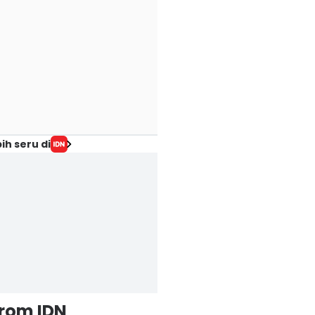
ih seru di
from IDN