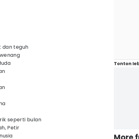
t dan teguh
erwenang
Muda
Tonton leb
an
an
na
k seperti bulan
h, Petir
nusia
More 