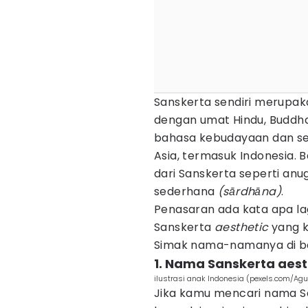
Sanskerta sendiri merupak
dengan umat Hindu, Buddha
bahasa kebudayaan dan seh
Asia, termasuk Indonesia. 
dari Sanskerta seperti an
sederhana
(sārdhāna)
.
Penasaran ada kata apa lag
Sanskerta
aesthetic
yang k
Simak nama-namanya di baw
1. Nama Sanskerta aesth
ilustrasi anak Indonesia (pexels.com/Ag
Jika kamu mencari nama 