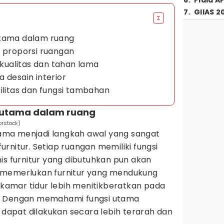
6
.
Piala A
7
.
GIIAS 2
utama dalam ruang
n proporsi ruangan
erkualitas dan tahan lama
 desain interior
ilitas dan fungsi tambahan
 utama dalam ruang
orstock)
ma menjadi langkah awal yang sangat
rnitur. Setiap ruangan memiliki fungsi
is furnitur yang dibutuhkan pun akan
 memerlukan furnitur yang mendukung
a kamar tidur lebih menitikberatkan pada
. Dengan memahami fungsi utama
r dapat dilakukan secara lebih terarah dan