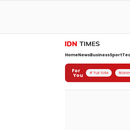
Home
News
Business
Sport
Te
For
# Yuk Vote
Iklanin
You