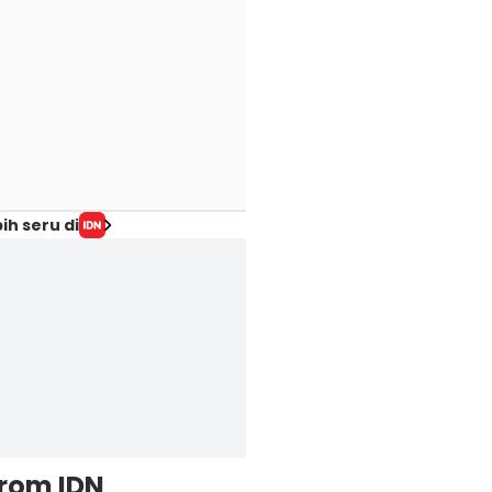
ih seru di
from IDN