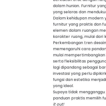
dalam hunian. Furnitur y
yang selaras dan mendukung
Dalam kehidupan modern y
furnitur yang praktis dan 
elemen dalam ruangan mem
karakter ruang, mulai dari 
Perkembangan tren desain 
memengaruhi cara pandang
mulai mempertimbangkan as
serta fleksibilitas penggun
lagi dipandang sebagai ba
investasi yang perlu dipik
fungsi dan estetika menja
yang ideal.
Supaya tidak mengganggu ko
panduan praktis memilih fur
it out!