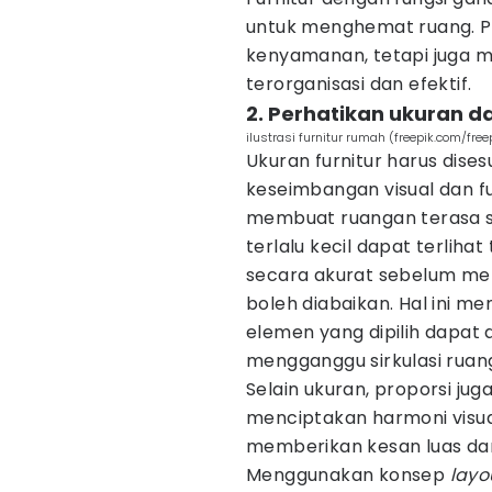
untuk menghemat ruang. P
kenyamanan, tetapi juga m
terorganisasi dan efektif.
2. Perhatikan ukuran d
ilustrasi furnitur rumah (freepik.com/free
Ukuran furnitur harus dise
keseimbangan visual dan fu
membuat ruangan terasa se
terlalu kecil dapat terliha
secara akurat sebelum mem
boleh diabaikan. Hal ini 
elemen yang dipilih dapat
mengganggu sirkulasi ruan
Selain ukuran, proporsi j
menciptakan harmoni visua
memberikan kesan luas da
Menggunakan konsep
layo