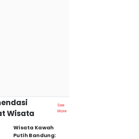
endasi
See
t Wisata
More
Wisata Kawah
Putih Bandung: