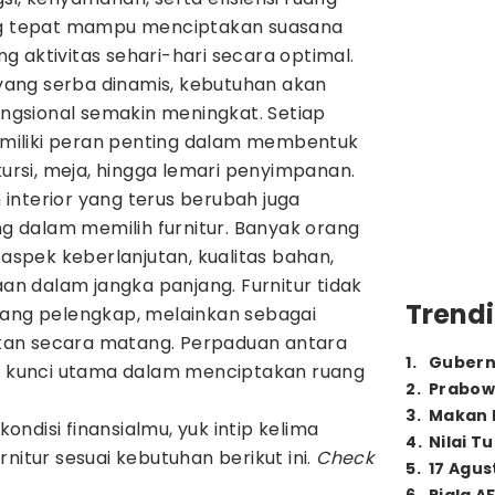
ang tepat mampu menciptakan suasana
 aktivitas sehari-hari secara optimal.
ang serba dinamis, kebutuhan akan
fungsional semakin meningkat. Setiap
iliki peran penting dalam membentuk
kursi, meja, hingga lemari penyimpanan.
interior yang terus berubah juga
 dalam memilih furnitur. Banyak orang
pek keberlanjutan, kualitas bahan,
aan dalam jangka panjang. Furnitur tidak
Trendi
rang pelengkap, melainkan sebagai
irkan secara matang. Perpaduan antara
1
.
Gubern
di kunci utama dalam menciptakan ruang
2
.
Prabow
3
.
Makan B
ndisi finansialmu, yuk intip kelima
4
.
Nilai T
nitur sesuai kebutuhan berikut ini.
Check
5
.
17 Agus