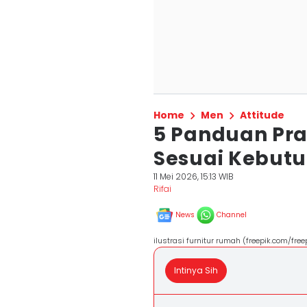
Home
Men
Attitude
5 Panduan Prak
Sesuai Kebutu
11 Mei 2026, 15:13 WIB
Rifai
News
Channel
ilustrasi furnitur rumah (freepik.com/free
Intinya Sih