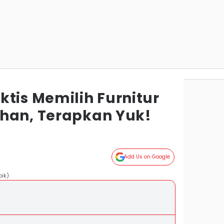
tis Memilih Furnitur
han, Terapkan Yuk!
Add Us on Google
pik)