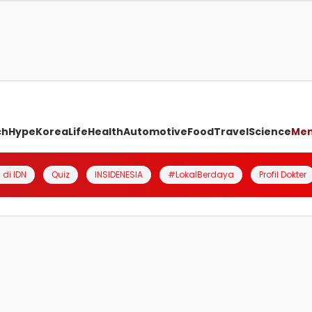
ch
Hype
Korea
Life
Health
Automotive
Food
Travel
Science
Me
 di IDN
Quiz
INSIDENESIA
#LokalBerdaya
Profil Dokter