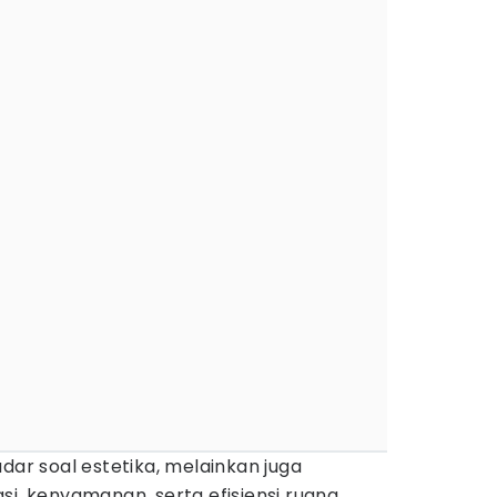
ar soal estetika, melainkan juga
si, kenyamanan, serta efisiensi ruang