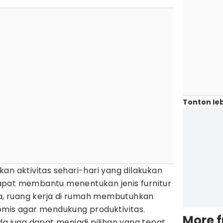
Tonton leb
an aktivitas sehari-hari yang dilakukan
apat membantu menentukan jenis furnitur
ya, ruang kerja di rumah membutuhkan
omis agar mendukung produktivitas.
More 
da juga dapat menjadi pilihan yang tepat