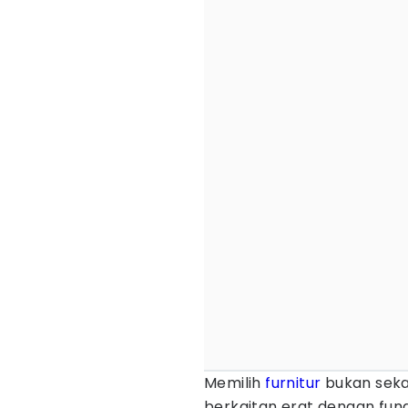
Memilih
furnitur
bukan sekad
berkaitan erat dengan fung