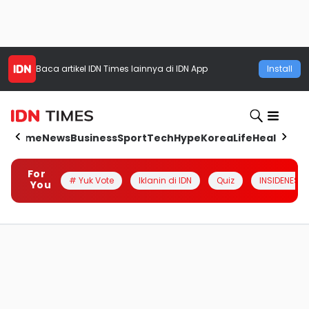
Baca artikel
IDN Times
lainnya di IDN App
Install
Home
News
Business
Sport
Tech
Hype
Korea
Life
Health
Aut
For
# Yuk Vote
Iklanin di IDN
Quiz
INSIDENESIA
You