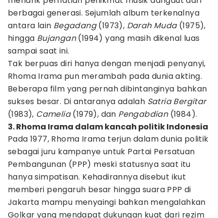
menarik perhatian penikmat musik dangdut dari
berbagai generasi. Sejumlah album terkenalnya
antara lain
Begadang
(1973),
Darah Muda
(1975),
hingga
Bujangan
(1994) yang masih dikenal luas
sampai saat ini.
Tak berpuas diri hanya dengan menjadi penyanyi,
Rhoma Irama pun merambah pada dunia akting.
Beberapa film yang pernah dibintanginya bahkan
sukses besar. Di antaranya adalah
Satria Bergitar
(1983),
Camelia
(1979), dan
Pengabdian
(1984).
3. Rhoma Irama dalam kancah politik Indonesia
Pada 1977, Rhoma Irama terjun dalam dunia politik
sebagai juru kampanye untuk Partai Persatuan
Pembangunan (PPP) meski statusnya saat itu
hanya simpatisan. Kehadirannya disebut ikut
memberi pengaruh besar hingga suara PPP di
Jakarta mampu menyaingi bahkan mengalahkan
Golkar yang mendapat dukungan kuat dari rezim