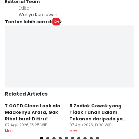
Editorial Team
Editor
Wahyu Kurniawan
Tonton lebih seru di
Related Articles
7 OOTD Clean Look ala
5 Zodiak Cowok yang
5
Mackenyu Arata, Gak
Tidak Tahan dalam
T
Ribet buat Ditiru!
Tekanan daripada yang
M
07 Agu 2026, 15:25 WIB
Lain
07 Agu 2026, 13:38 WIB
L
07
Men
Men
M