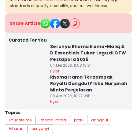
standards of quality, credibility, and trustworthiness.
Share Article
Curated For You
Serunya Rhoma Irama-Maliq &
D'Essentials Tukar Lagu di OTW
Pestapora 2026
04 Mei 2026, 11:58 WIB
Hype
Rhoma Irama Terdampak
Royalti Dangdut? Ikke Nurjanah
Minta Penjelasan
08 Apr 2026, 10:27 WIB
Hype
Topics
Educate me
Rhoma Irama
profil
dangdut
Hiburan
penyanyi