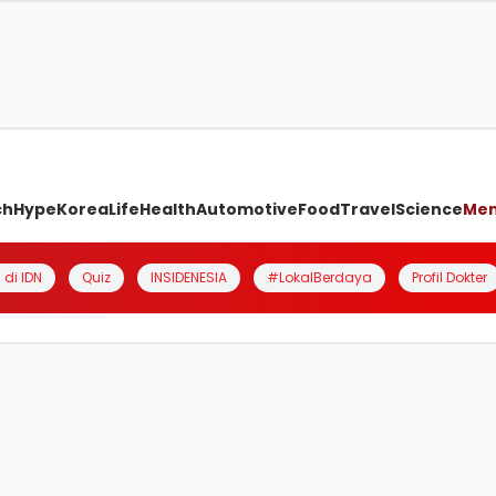
ch
Hype
Korea
Life
Health
Automotive
Food
Travel
Science
Me
 di IDN
Quiz
INSIDENESIA
#LokalBerdaya
Profil Dokter