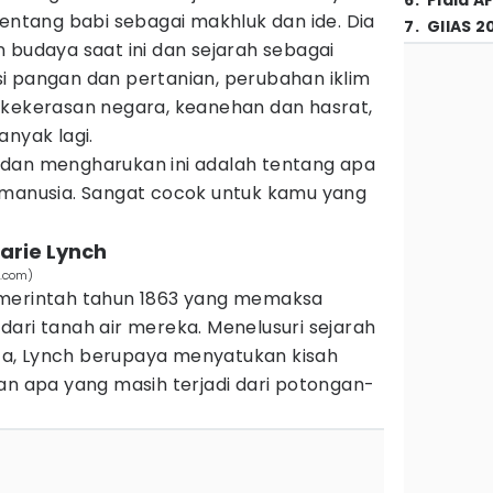
6
.
Piala A
tentang babi sebagai makhluk dan ide. Dia
7
.
GIIAS 2
daya saat ini dan sejarah sebagai
i pangan dan pertanian, perubahan iklim
 kekerasan negara, keanehan dan hasrat,
anyak lagi.
up, dan mengharukan ini adalah tentang apa
 manusia. Sangat cocok untuk kamu yang
Marie Lynch
n.com)
emerintah tahun 1863 yang memaksa
ari tanah air mereka. Menelusuri sejarah
a, Lynch berupaya menyatukan kisah
an apa yang masih terjadi dari potongan-