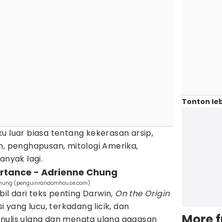
Tonton leb
u luar biasa tentang kekerasan arsip,
n, penghapusan, mitologi Amerika,
anyak lagi.
portance - Adrienne Chung
e Chung (penguinrandomhouse.com)
mbil dari teks penting Darwin,
On the Origin
i yang lucu, terkadang licik, dan
More 
nulis ulang dan menata ulang gagasan