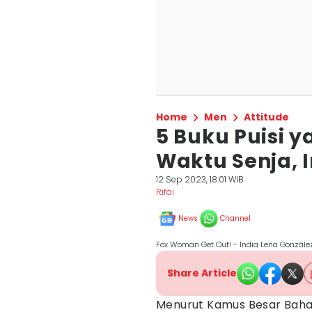
Home
Men
Attitude
5 Buku Puisi 
Waktu Senja, I
12 Sep 2023, 18:01 WIB
Rifai
News
Channel
Fox Woman Get Out! - India Lena Gonzále
Share Article
Menurut Kamus Besar Bahas