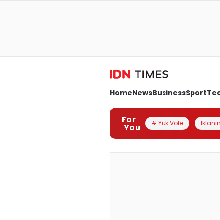
Home
News
Business
Sport
Te
For
# Yuk Vote
Iklanin
You