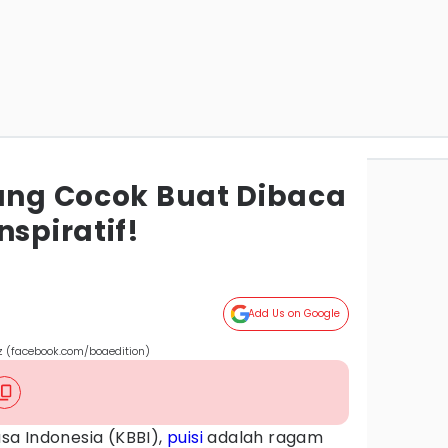
yang Cocok Buat Dibaca
nspiratif!
Add Us on Google
z (facebook.com/boaedition)
a Indonesia (KBBI),
puisi
adalah ragam