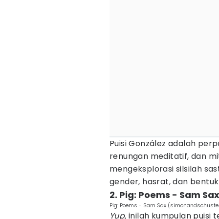
Puisi González adalah per
renungan meditatif, dan mit
mengeksplorasi silsilah sa
gender, hasrat, dan bentuk 
2. Pig: Poems - Sam Sa
Pig: Poems - Sam Sax (simonandschuste
Yup,
inilah kumpulan puisi t