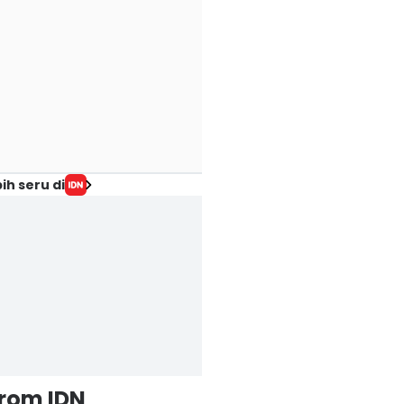
ih seru di
from IDN