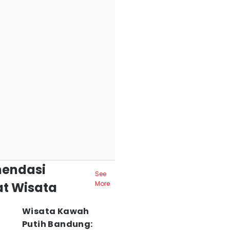
endasi
See
t Wisata
More
Wisata Kawah
Putih Bandung: