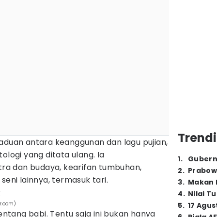
Trendi
paduan antara keanggunan dan lagu pujian,
ologi yang ditata ulang. Ia
1
.
Gubern
stra dan budaya, kearifan tumbuhan,
2
.
Prabow
seni lainnya, termasuk tari.
3
.
Makan B
x
4
.
Nilai T
r.com)
5
.
17 Agus
entang babi. Tentu saja ini bukan hanya