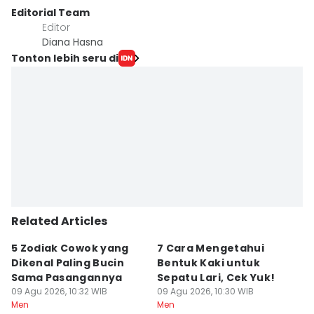
Editorial Team
Editor
Diana Hasna
Tonton lebih seru di
Related Articles
5 Zodiak Cowok yang
7 Cara Mengetahui
K
Dikenal Paling Bucin
Bentuk Kaki untuk
S
Sama Pasangannya
Sepatu Lari, Cek Yuk!
y
09 Agu 2026, 10:32 WIB
09 Agu 2026, 10:30 WIB
09
Men
Men
M