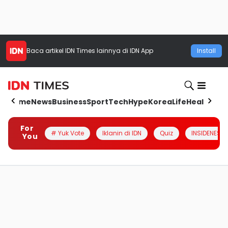
Baca artikel
IDN Times
lainnya di IDN App
Install
Home
News
Business
Sport
Tech
Hype
Korea
Life
Health
Aut
For
# Yuk Vote
Iklanin di IDN
Quiz
INSIDENESIA
You