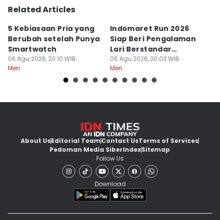
Related Articles
5 Kebiasaan Pria yang
Indomaret Run 2026
9
Berubah setelah Punya
Siap Beri Pengalaman
K
Smartwatch
Lari Berstandar
Ja
06 Agu 2026, 20:10 WIB
Profesional
06 Agu 2026, 20:03 WIB
06
Men
Men
M
About Us
Editorial Team
Contact Us
Terms of Services
Pedoman Media Siber
Index
Sitemap
Follow Us
Download