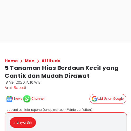
Home
Men
Attitude
5 Tanaman Hias Berdaun Kecil yang
Cantik dan Mudah Dirawat
18 Mei 2026, 15:16 WIB
Amir Rosadi
News
Channel
Add Us on Google
ilustrasi callisia repens (unsplash.com/Vinicius Feiten)
Intinya Sih