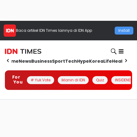
Baca artikel
IDN Times
lainnya di IDN App
Install
Home
News
Business
Sport
Tech
Hype
Korea
Life
Health
Aut
For
# Yuk Vote
Iklanin di IDN
Quiz
INSIDENESIA
You